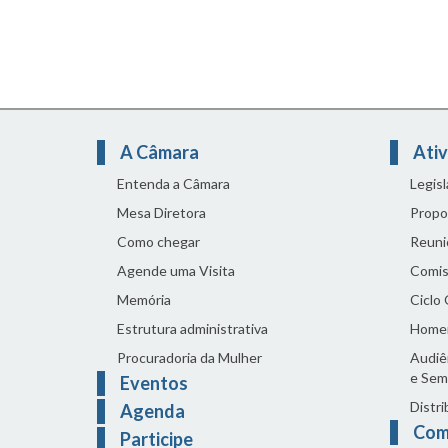
A Câmara
Ativ
Entenda a Câmara
Legis
Mesa Diretora
Propo
Como chegar
Reuni
Agende uma Visita
Comis
Memória
Ciclo
Estrutura administrativa
Home
Procuradoria da Mulher
Audiên
e Sem
Eventos
Distri
Agenda
Com
Participe