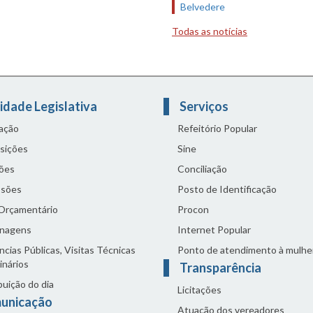
Belvedere
Todas as notícias
idade Legislativa
Serviços
lação
Refeitório Popular
sições
Sine
ões
Conciliação
sões
Posto de Identificação
 Orçamentário
Procon
nagens
Internet Popular
cias Públicas, Visitas Técnicas
Ponto de atendimento à mulhe
inários
Transparência
buição do dia
Licitações
unicação
Atuação dos vereadores