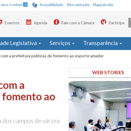
Ir para o rodapé
4
Acessibilidade
Alto contraste
Mapa do site
Eventos
Agenda
Fale com a Câmara
Participe
dade Legislativa
Serviços
Transparência
r com a prefeitura políticas de fomento ao esporte amador
WEB STORIES
 com a
e fomento ao
 dos campos de várzea