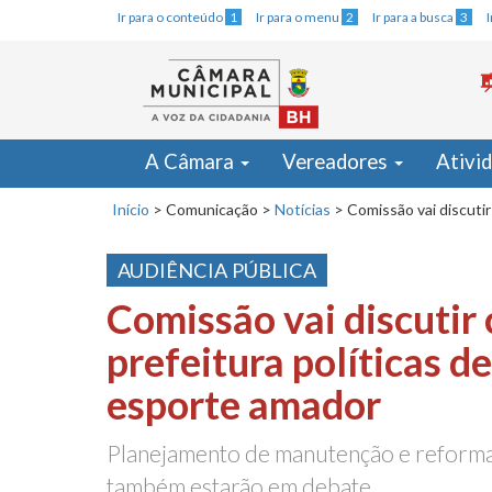
Ir para o conteúdo
1
Ir para o menu
2
Ir para a busca
3
A Câmara
Vereadores
Ativi
Início
>
Comunicação
>
Notícias
>
Comissão vai discuti
AUDIÊNCIA PÚBLICA
Comissão vai discutir
prefeitura políticas d
esporte amador
Planejamento de manutenção e reforma
também estarão em debate