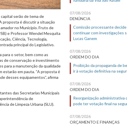
fundiária da Vila São Rafael
07/08/2026
 capital serão de tema de
DENÚNCIA
A proposta é discutir a situação
Comissão processante decide
 amador no Município. Fruto de
continuar com investigações 
PSB) e Professor Wendel Mesquita
Lucas Ganem
ucação, Ciência, Tecnologia,
ntrada principal do Legislativo.
07/08/2026
a para o setor, bem como as
ORDEM DO DIA
icas de conservação e investimento
Proibição da propaganda de b
es para a manutenção da qualidade
ir à votação definitiva na segu
m estarão em pauta. “A proposta é
dade desses equipamentos”, afirma
07/08/2026
ORDEM DO DIA
tantes das Secretarias Municipais
Reorganização administrativa
uperintendência de
pode ter votação final na segu
ência de Limpeza Urbana (SLU).
07/08/2026
ORÇAMENTO E FINANÇAS