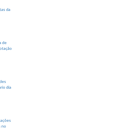
tas da
a de
votação
ades
rio dia
mações
s no