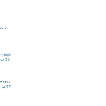
sobre
ets pode
nda (10)
 da PBH
nda (10)