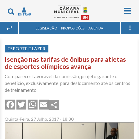
Togg
Toggle
ENTRAR
navig
navigation
LEGISLAÇÃO
PROPOSIÇÕES
AGENDA
ESPORTE E LAZER
Isenção nas tarifas de ônibus para atletas
de esportes olímpicos avança
Com parecer favorável da comissão, projeto garante o
benefício, exclusivamente, para deslocamento até os centros
de treinamento
Share
Facebook
Twitter
WhatsApp
Email
Quinta-Feira, 27 Julho, 2017 - 18:30