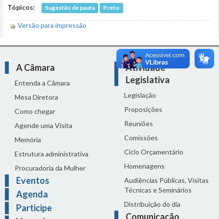
Tópicos:
Sugestão de pauta
Preto
Versão para impressão
A Câmara
Atividade
Legislativa
Entenda a Câmara
Legislação
Mesa Diretora
Proposições
Como chegar
Reuniões
Agende uma Visita
Comissões
Memória
Ciclo Orçamentário
Estrutura administrativa
Homenagens
Procuradoria da Mulher
Eventos
Audiências Públicas, Visitas
Técnicas e Seminários
Agenda
Distribuição do dia
Participe
Comunicação