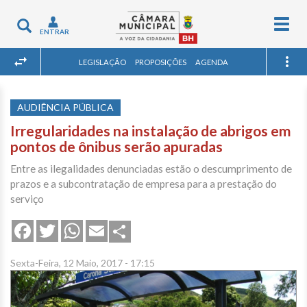
Togg
Toggle
ENTRAR
navig
navigation
LEGISLAÇÃO
PROPOSIÇÕES
AGENDA
AUDIÊNCIA PÚBLICA
Irregularidades na instalação de abrigos em
pontos de ônibus serão apuradas
Entre as ilegalidades denunciadas estão o descumprimento de
prazos e a subcontratação de empresa para a prestação do
serviço
Share
Facebook
Twitter
WhatsApp
Email
Sexta-Feira, 12 Maio, 2017 - 17:15