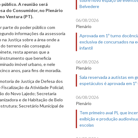
sobre novo espaço de evento
 público. A reunião será
Belvedere
esa do Consumidor, no Plenário
no Ventura (PT).
06/08/2026
Plenário
r parte do poder público com
segundo informações da assessoria
Aprovada em 1º turno docênci
 na Justiça sobre a área onde a
exclusiva de concursados na 
 do terreno não conseguiu
infantil
inete, resta apenas que a
 instrumento que beneficia
06/08/2026
minado imóvel urbano, e nele
Plenário
inco anos, para fins de moradia.
Sala reservada a autistas em 
motoria de Justiça de Defesa dos
espetáculos é aprovada em 1º
iscalização da Atividade Policial;
ão do Novo Lajedo; Secretaria
06/08/2026
nizadora e de Habitação de Belo
Plenário
estrutura; Secretário Municipal de
Tem primeiro aval PL que incen
exibição e produção audiovisua
escolas