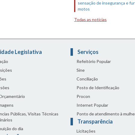
sensação de insegurança e fur
motos
Todas as notícias
idade Legislativa
Serviços
lação
Refeitório Popular
sições
Sine
ões
Conciliação
sões
Posto de Identificação
 Orçamentário
Procon
nagens
Internet Popular
cias Públicas, Visitas Técnicas
Ponto de atendimento à mulhe
inários
Transparência
buição do dia
Licitações