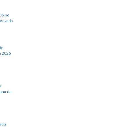
UBS no
aprovada
de
 2026,
e
lano de
ntra