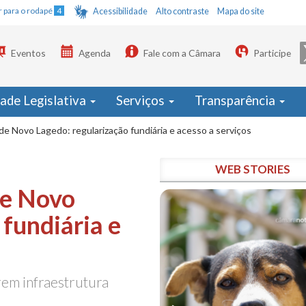
Ir para o rodapé
4
Acessibilidade
Alto contraste
Mapa do site
Eventos
Agenda
Fale com a Câmara
Participe
dade Legislativa
Serviços
Transparência
 Novo Lagedo: regularização fundiária e acesso a serviços
WEB STORIES
e Novo
 fundiária e
rem infraestrutura