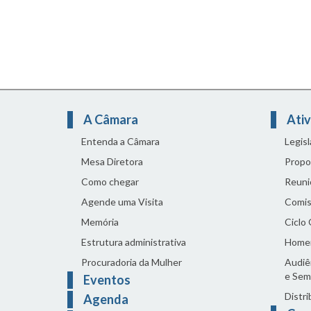
A Câmara
Ativ
Entenda a Câmara
Legis
Mesa Diretora
Propo
Como chegar
Reuni
Agende uma Visita
Comis
Memória
Ciclo
Estrutura administrativa
Home
Procuradoria da Mulher
Audiên
e Sem
Eventos
Distri
Agenda