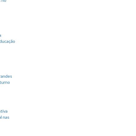
s no
a
educação
grandes
 turno
tiva
l nas