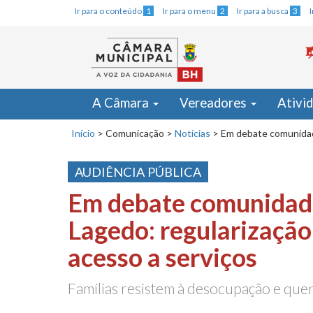
Ir para o conteúdo
1
Ir para o menu
2
Ir para a busca
3
A Câmara
Vereadores
Ativi
Início
>
Comunicação
>
Notícias
>
Em debate comunidade
AUDIÊNCIA PÚBLICA
Em debate comunidad
Lagedo: regularização
acesso a serviços
Famílias resistem à desocupação e que