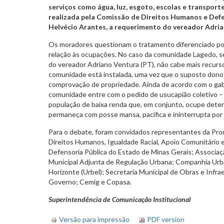
serviços como água, luz, esgoto, escolas e transporte
realizada pela Comissão de Direitos Humanos e Def
Helvécio Arantes, a requerimento do vereador Adria
Os moradores questionam o tratamento diferenciado po
relação às ocupações. No caso da comunidade Lagedo, 
do vereador Adriano Ventura (PT), não cabe mais recurso
comunidade está instalada, uma vez que o suposto dono
comprovação de propriedade. Ainda de acordo com o gab
comunidade entre com o pedido de usucapião coletivo –
população de baixa renda que, em conjunto, ocupe deter
permaneça com posse mansa, pacífica e ininterrupta por c
Para o debate, foram convidados representantes da Pro
Direitos Humanos, Igualdade Racial, Apoio Comunitário e F
Defensoria Pública do Estado de Minas Gerais; Associaç
Municipal Adjunta de Regulação Urbana; Companhia Urba
Horizonte (Urbel); Secretaria Municipal de Obras e Infra
Governo; Cemig e Copasa.
Superintendência de Comunicação Institucional
Versão para impressão
PDF version