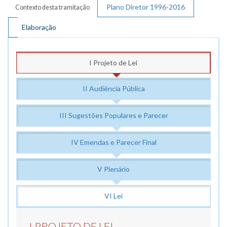
Plano Diretor 1996-2016
Contexto desta tramitação
PPAG 2014 - 2017
Elaboração
I Projeto de Lei
II Audiência Pública
III Sugestões Populares e Parecer
IV Emendas e Parecer Final
V Plenário
VI Lei
I PROJETO DE LEI