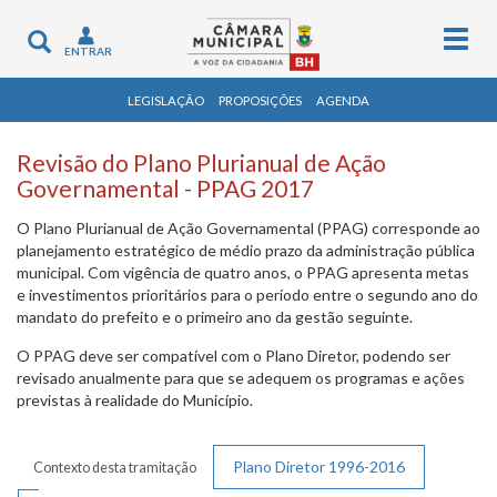
Togg
Toggle
ENTRAR
navig
navigation
LEGISLAÇÃO
PROPOSIÇÕES
AGENDA
Revisão do Plano Plurianual de Ação
Governamental - PPAG 2017
O Plano Plurianual de Ação Governamental (PPAG) corresponde ao
planejamento estratégico de médio prazo da administração pública
municipal. Com vigência de quatro anos, o PPAG apresenta metas
e investimentos prioritários para o período entre o segundo ano do
mandato do prefeito e o primeiro ano da gestão seguinte.
O PPAG deve ser compatível com o Plano Diretor, podendo ser
revisado anualmente para que se adequem os programas e ações
previstas à realidade do Município.
Plano Diretor 1996-2016
Contexto desta tramitação