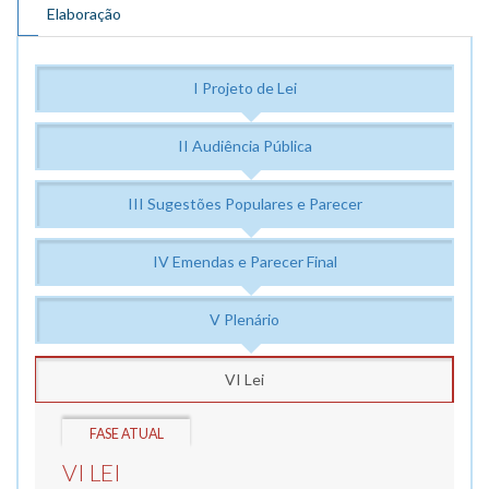
PPAG 2014 - 2017
Elaboração
I Projeto de Lei
II Audiência Pública
III Sugestões Populares e Parecer
IV Emendas e Parecer Final
V Plenário
VI Lei
FASE ATUAL
VI LEI