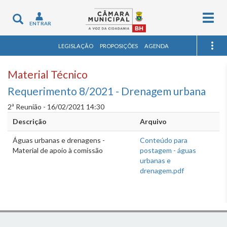
Togg
Toggle
ENTRAR
navig
navigation
LEGISLAÇÃO
PROPOSIÇÕES
AGENDA
Material Técnico
Requerimento 8/2021 - Drenagem urbana
2ª Reunião - 16/02/2021 14:30
Descrição
Arquivo
Águas urbanas e drenagens -
Conteúdo para
Material de apoio à comissão
postagem - águas
urbanas e
drenagem.pdf