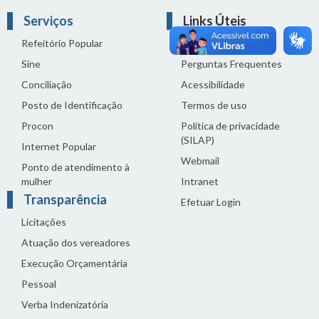
Serviços
Links Úteis
Refeitório Popular
Fale com a Câmara
Sine
Perguntas Frequentes
Conciliação
Acessibilidade
Posto de Identificação
Termos de uso
Procon
Política de privacidade
(SILAP)
Internet Popular
Webmail
Ponto de atendimento à
mulher
Intranet
Transparência
Efetuar Login
Licitações
Atuação dos vereadores
Execução Orçamentária
Pessoal
Verba Indenizatória