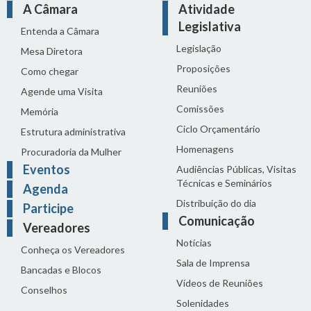
A Câmara
Atividade
Legislativa
Entenda a Câmara
Legislação
Mesa Diretora
Proposições
Como chegar
Reuniões
Agende uma Visita
Comissões
Memória
Ciclo Orçamentário
Estrutura administrativa
Homenagens
Procuradoria da Mulher
Eventos
Audiências Públicas, Visitas
Técnicas e Seminários
Agenda
Distribuição do dia
Participe
Comunicação
Vereadores
Notícias
Conheça os Vereadores
Sala de Imprensa
Bancadas e Blocos
Vídeos de Reuniões
Conselhos
Solenidades