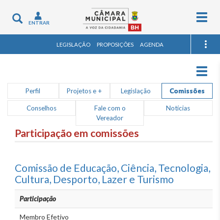
Togg
Toggle
ENTRAR
navig
navigation
LEGISLAÇÃO
PROPOSIÇÕES
AGENDA
Togg
navig
Perfil
Projetos e +
Legislação
Comissões
Conselhos
Fale com o
Notícias
Vereador
Participação em comissões
Comissão de Educação, Ciência, Tecnologia,
Cultura, Desporto, Lazer e Turismo
Participação
Membro Efetivo