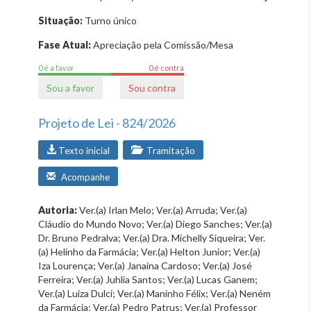
Situação:
Turno único
Fase Atual:
Apreciação pela Comissão/Mesa
0 é a favor
0 é contra
Sou a favor
Sou contra
Projeto de Lei - 824/2026
Texto inicial
Tramitação
Acompanhe
Autoria:
Ver.(a) Irlan Melo; Ver.(a) Arruda; Ver.(a)
Cláudio do Mundo Novo; Ver.(a) Diego Sanches; Ver.(a)
Dr. Bruno Pedralva; Ver.(a) Dra. Michelly Siqueira; Ver.
(a) Helinho da Farmácia; Ver.(a) Helton Junior; Ver.(a)
Iza Lourença; Ver.(a) Janaina Cardoso; Ver.(a) José
Ferreira; Ver.(a) Juhlia Santos; Ver.(a) Lucas Ganem;
Ver.(a) Luiza Dulci; Ver.(a) Maninho Félix; Ver.(a) Neném
da Farmácia; Ver.(a) Pedro Patrus; Ver.(a) Professor