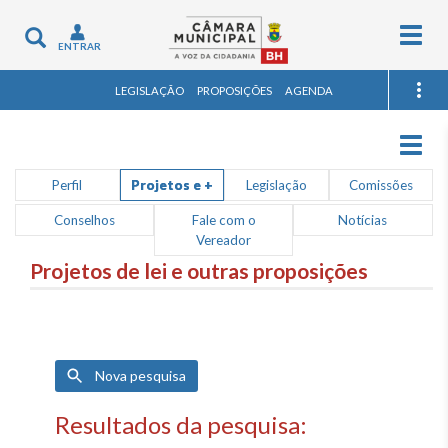
Togg
Toggle
ENTRAR
navig
navigation
LEGISLAÇÃO
PROPOSIÇÕES
AGENDA
Togg
navig
Perfil
Projetos e +
Legislação
Comissões
Conselhos
Fale com o
Notícias
Vereador
Projetos de lei e outras proposições
Nova pesquisa
Resultados da pesquisa: