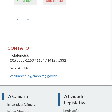
Sou a favor
Sou contra
<<
>>
CONTATO
Telefone(s):
(31) 3555-1153 / 1154 / 1412 / 1332
Sala: A-314
ver.irlanmelo@cmbh.mg.gov.br
A Câmara
Atividade
Legislativa
Entenda a Câmara
Legislação
Mesa Diretora