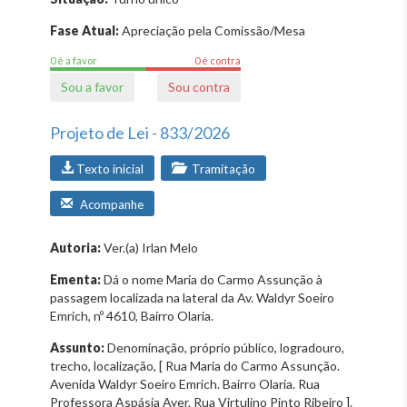
Fase Atual:
Apreciação pela Comissão/Mesa
0 é a favor
0 é contra
Sou a favor
Sou contra
Projeto de Lei - 833/2026
Texto inicial
Tramitação
Acompanhe
Autoria:
Ver.(a) Irlan Melo
Ementa:
Dá o nome Maria do Carmo Assunção à
passagem localizada na lateral da Av. Waldyr Soeiro
Emrich, nº 4610, Bairro Olaria.
Assunto:
Denominação, próprio público, logradouro,
trecho, localização, [ Rua Maria do Carmo Assunção.
Avenida Waldyr Soeiro Emrich. Bairro Olaria. Rua
Professora Aspásia Ayer. Rua Virtulino Pinto Ribeiro ].