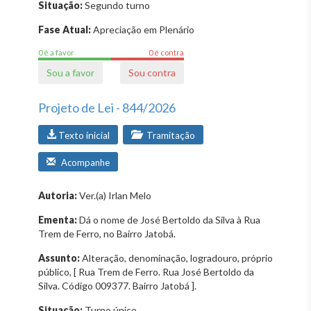
Situação:
Segundo turno
Fase Atual:
Apreciação em Plenário
0 é a favor
0 é contra
Sou a favor
Sou contra
Projeto de Lei - 844/2026
Texto inicial
Tramitação
Acompanhe
Autoria:
Ver.(a) Irlan Melo
Ementa:
Dá o nome de José Bertoldo da Silva à Rua
Trem de Ferro, no Bairro Jatobá.
Assunto:
Alteração, denominação, logradouro, próprio
público, [ Rua Trem de Ferro. Rua José Bertoldo da
Silva. Código 009377. Bairro Jatobá ].
Situação:
Turno único