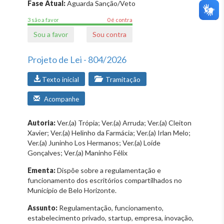
Fase Atual:
Aguarda Sanção/Veto
3 são a favor
0 é contra
Sou a favor
Sou contra
Projeto de Lei - 804/2026
Texto inicial
Tramitação
Acompanhe
Autoria:
Ver.(a) Trópia; Ver.(a) Arruda; Ver.(a) Cleiton
Xavier; Ver.(a) Helinho da Farmácia; Ver.(a) Irlan Melo;
Ver.(a) Juninho Los Hermanos; Ver.(a) Loíde
Gonçalves; Ver.(a) Maninho Félix
Ementa:
Dispõe sobre a regulamentação e
funcionamento dos escritórios compartilhados no
Município de Belo Horizonte.
Assunto:
Regulamentação, funcionamento,
estabelecimento privado, startup, empresa, inovação,