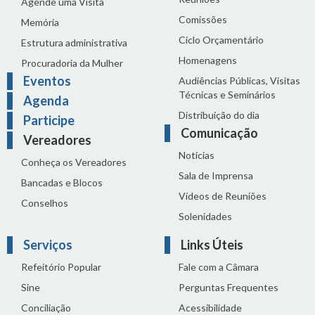
Agende uma Visita
Comissões
Memória
Ciclo Orçamentário
Estrutura administrativa
Homenagens
Procuradoria da Mulher
Eventos
Audiências Públicas, Visitas
Técnicas e Seminários
Agenda
Distribuição do dia
Participe
Comunicação
Vereadores
Notícias
Conheça os Vereadores
Sala de Imprensa
Bancadas e Blocos
Vídeos de Reuniões
Conselhos
Solenidades
Serviços
Links Úteis
Refeitório Popular
Fale com a Câmara
Sine
Perguntas Frequentes
Conciliação
Acessibilidade