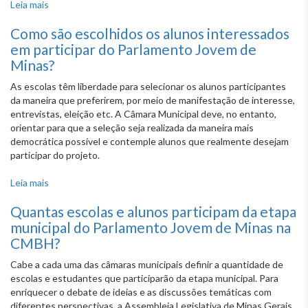
Leia mais
sobre Quais atividades são desenvolvidas na etapa
municipal do Parlamento Jovem de Minas?
Como são escolhidos os alunos interessados
em participar do Parlamento Jovem de
Minas?
As escolas têm liberdade para selecionar os alunos participantes
da maneira que preferirem, por meio de manifestação de interesse,
entrevistas, eleição etc. A Câmara Municipal deve, no entanto,
orientar para que a seleção seja realizada da maneira mais
democrática possível e contemple alunos que realmente desejam
participar do projeto.
Leia mais
sobre Como são escolhidos os alunos interessados em
participar do Parlamento Jovem de Minas?
Quantas escolas e alunos participam da etapa
municipal do Parlamento Jovem de Minas na
CMBH?
Cabe a cada uma das câmaras municipais definir a quantidade de
escolas e estudantes que participarão da etapa municipal. Para
enriquecer o debate de ideias e as discussões temáticas com
diferentes perspectivas, a Assembleia Legislativa de Minas Gerais