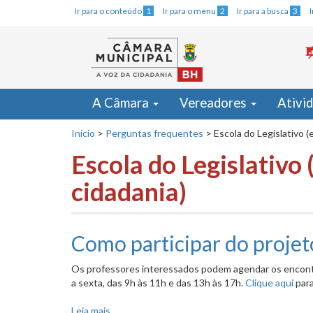
Ir para o conteúdo
1
Ir para o menu
2
Ir para a busca
3
A Câmara
Vereadores
Ativi
Início
>
Perguntas frequentes
>
Escola do Legislativo 
Escola do Legislativo
cidadania)
Como participar do proje
Os professores interessados podem agendar os encont
a sexta, das 9h às 11h e das 13h às 17h.
Clique aqui
para
Leia mais
sobre Como participar do projeto Rede de Co