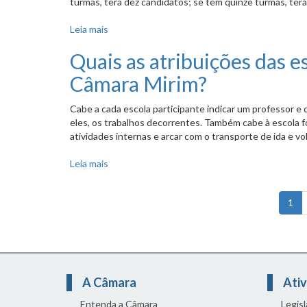
turmas, terá dez candidatos; se tem quinze turmas, terá
Leia mais
sobre Como são escolhidos os alunos que repr
Quais as atribuições das e
Câmara Mirim?
Cabe a cada escola participante indicar um professor 
eles, os trabalhos decorrentes. Também cabe à escola 
atividades internas e arcar com o transporte de ida e v
Leia mais
sobre Quais as atribuições das escolas e dos 
1
A Câmara
Ativ
Entenda a Câmara
Legis