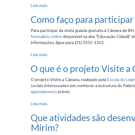
Leia mais
sobre O que é o projeto Câmara EJA da Escola 
Como faço para participar
Para participar da visita guiada gratuita à Câmara de B
formulário online
disponível na aba "Educação Cidadã" do
informações, ligue para (31) 3555-1312.
Leia mais
sobre Como faço para participar do projeto Vi
O que é o projeto Visite a
O projeto Visite a Câmara, realizado pela
Escola do Legi
sociais interessados em conhecer a estrutura do Paláci
agendamento
prévio.
Leia mais
sobre O que é o projeto Visite a Câmara?
Que atividades são desenv
Mirim?