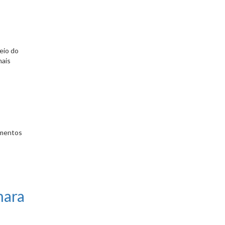
eio do
mais
egmentos
mara