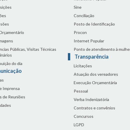
sições
Sine
ões
Conciliação
sões
Posto de Identificação
 Orçamentário
Procon
nagens
Internet Popular
cias Públicas, Visitas Técnicas
Ponto de atendimento à mulhe
inários
Transparência
buição do dia
Licitações
unicação
Atuação dos vereadores
as
Execução Orçamentária
de Imprensa
Pessoal
s de Reuniões
Verba Indenizatória
idades
Contratos e convênios
Concursos
LGPD