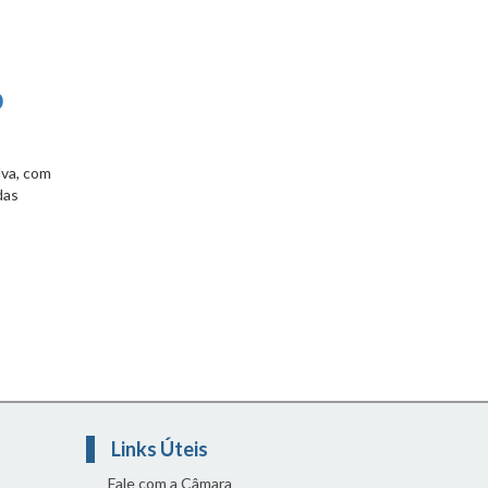
o
lva, com
das
Links Úteis
Fale com a Câmara