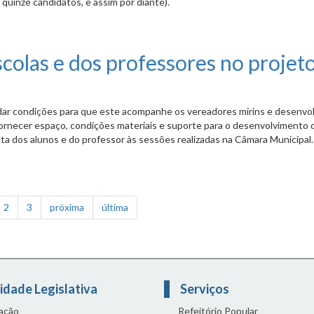
 quinze candidatos, e assim por diante).
esentarão as escolas na Câmara Mirim?
scolas e dos professores no projet
e dar condições para que este acompanhe os vereadores mirins e desenvo
fornecer espaço, condições materiais e suporte para o desenvolvimento 
olta dos alunos e do professor às sessões realizadas na Câmara Municipal.
professores no projeto Câmara Mirim?
2
3
próxima
última
idade Legislativa
Serviços
lação
Refeitório Popular