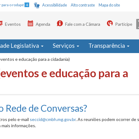
Ir para o rodapé
4
Acessibilidade
Alto contraste
Mapa do site
Eventos
Agenda
Fale com a Câmara
Participe
dade Legislativa
Serviços
Transparência
(eventos e educação para a cidadania)
 (eventos e educação para a
to Rede de Conversas?
ros pelo e-mail
seccid@cmbh.mg.gov.br
. As reuniões podem ocorrer de
 mais informações.
nversas?