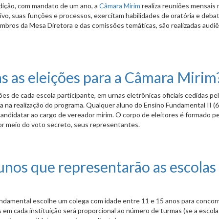
edição, com mandato de um ano, a
Câmara Mirim
realiza reuniões mensais 
ivo, suas funções e processos, exercitam habilidades de oratória e deba
bros da Mesa Diretora e das comissões temáticas, são realizadas audiê
s das eleições da Câmara Mirim?
s as eleições para a Câmara Mirim
es de cada escola participante, em urnas eletrônicas oficiais cedidas pe
a na realização do programa. Qualquer aluno do Ensino Fundamental II (6º
candidatar ao cargo de vereador mirim. O corpo de eleitores é formado p
por meio do voto secreto, seus representantes.
para a Câmara Mirim?
unos que representarão as escolas
undamental escolhe um colega com idade entre 11 e 15 anos para concorr
 em cada instituição será proporcional ao número de turmas (se a escol