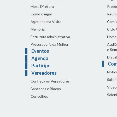
Mesa Diretora
Propo
Como chegar
Reuni
Agende uma Visita
Comis
Memória
Ciclo
Estrutura administrativa
Home
Procuradoria da Mulher
Audiên
e Sem
Eventos
Distri
Agenda
Com
Participe
Notíci
Vereadores
Sala 
Conheça os Vereadores
Vídeo
Bancadas e Blocos
Solen
Conselhos