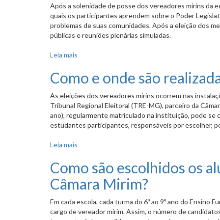
Após a solenidade de posse dos vereadores mirins da 
quais os participantes aprendem sobre o Poder Legislat
problemas de suas comunidades. Após a eleição dos mem
públicas e reuniões plenárias simuladas.
Leia mais
sobre Que atividades são desenvolvidas depoi
Como e onde são realizada
As eleições dos vereadores mirins ocorrem nas instalaçõ
Tribunal Regional Eleitoral (TRE-MG), parceiro da Câmar
ano), regularmente matriculado na instituição, pode se 
estudantes participantes, responsáveis por escolher, 
Leia mais
sobre Como e onde são realizadas as eleições 
Como são escolhidos os al
Câmara Mirim?
Em cada escola, cada turma do 6º ao 9º ano do Ensino F
cargo de vereador mirim. Assim, o número de candidatos