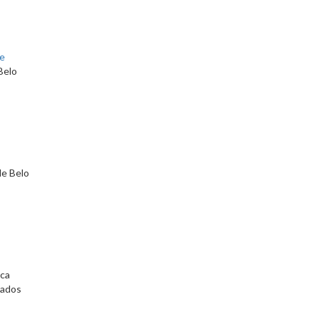
e
Belo
de Belo
ica
zados