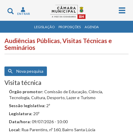
Togg
Toggle
ENTRAR
navig
navigation
LEGISLAÇÃO
PROPOSIÇÕES
AGENDA
Audiências Públicas, Visitas Técnicas e
Seminários
Nova pesquisa
Visita técnica
Órgão promotor:
Comissão de Educação, Ciência,
Tecnologia, Cultura, Desporto, Lazer e Turismo
Sessão legislativa:
2ª
Legislatura:
20ª
Data/hora:
09/07/2026 - 10:00
Local:
Rua Parentins, nº 160, Bairro Santa Lúcia