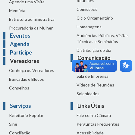
Reuniões
Agende uma Visita
Comissões
Memória
Ciclo Orçamentário
Estrutura administrativa
Homenagens
Procuradoria da Mulher
Eventos
Audiências Públicas, Visitas
Técnicas e Seminários
Agenda
Distribuição do dia
Participe
Comunicação
Vereadores
Notícias
Conheça os Vereadores
Sala de Imprensa
Bancadas e Blocos
Vídeos de Reuniões
Conselhos
Solenidades
Serviços
Links Úteis
Refeitório Popular
Fale com a Câmara
Sine
Perguntas Frequentes
Conciliação
Acessibilidade