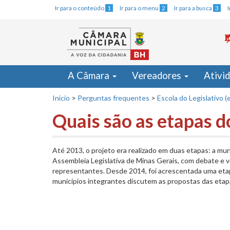
Ir para o conteúdo
1
Ir para o menu
2
Ir para a busca
3
A Câmara
Vereadores
Ativi
Início
>
Perguntas frequentes
>
Escola do Legislativo 
Quais são as etapas 
Até 2013, o projeto era realizado em duas etapas: a muni
Assembleia Legislativa de Minas Gerais, com debate e 
representantes. Desde 2014, foi acrescentada uma etapa
municípios integrantes discutem as propostas das eta