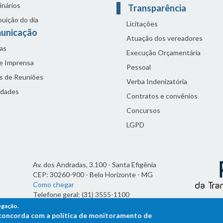
inários
Transparência
buição do dia
Licitações
unicação
Atuação dos vereadores
as
Execução Orçamentária
de Imprensa
Pessoal
s de Reuniões
Verba Indenizatória
idades
Contratos e convênios
Concursos
LGPD
Av. dos Andradas, 3.100 - Santa Efigênia
CEP: 30260-900 - Belo Horizonte - MG
Como chegar
Telefone geral: (31) 3555-1100
Horário de funcionamento:
egação.
7h às 19h
ê concorda com a política de monitoramento de