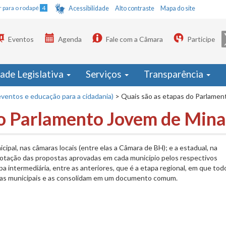
Ir para o rodapé
4
Acessibilidade
Alto contraste
Mapa do site
Eventos
Agenda
Fale com a Câmara
Participe
dade Legislativa
Serviços
Transparência
(eventos e educação para a cidadania)
>
Quais são as etapas do Parlamen
do Parlamento Jovem de Mina
cipal, nas câmaras locais (entre elas a Câmara de BH); e a estadual, na
votação das propostas aprovadas em cada município pelos respectivos
 intermediária, entre as anteriores, que é a etapa regional, em que tod
pas municipais e as consolidam em um documento comum.