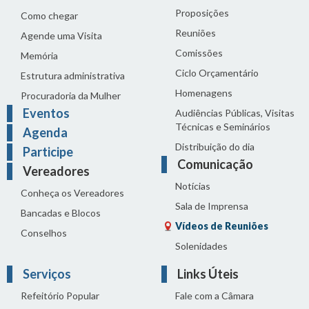
Proposições
Como chegar
Reuniões
Agende uma Visita
Comissões
Memória
Ciclo Orçamentário
Estrutura administrativa
Homenagens
Procuradoria da Mulher
Eventos
Audiências Públicas, Visitas
Técnicas e Seminários
Agenda
Distribuição do dia
Participe
Comunicação
Vereadores
Notícias
Conheça os Vereadores
Sala de Imprensa
Bancadas e Blocos
Vídeos de Reuniões
Conselhos
Solenidades
Serviços
Links Úteis
Refeitório Popular
Fale com a Câmara