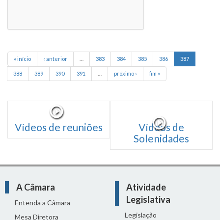
« início
‹ anterior
…
383
384
385
386
387
388
389
390
391
…
próximo ›
fim »
Vídeos de reuniões
Vídeos de
Solenidades
A Câmara
Atividade
Legislativa
Entenda a Câmara
Legislação
Mesa Diretora