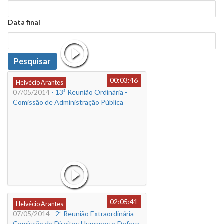
Data
Data final
Data
Pesquisar
00:03:46
Helvécio Arantes
07/05/2014
- 13ª Reunião Ordinária -
Comissão de Administração Pública
02:05:41
Helvécio Arantes
07/05/2014
- 2ª Reunião Extraordinária -
Comissão de Direitos Humanos e Defesa