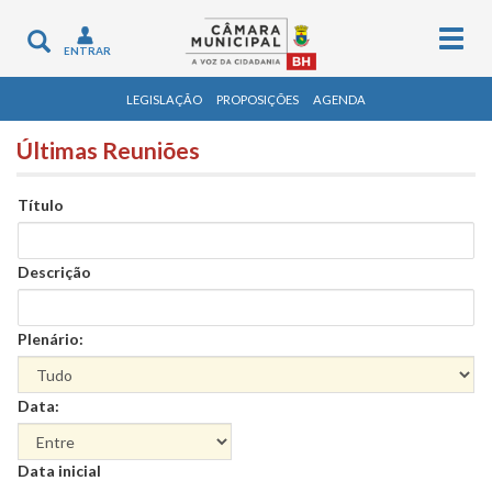
Togg
Toggle
ENTRAR
navig
navigation
LEGISLAÇÃO
PROPOSIÇÕES
AGENDA
Últimas Reuniões
Título
Descrição
Plenário:
Data:
Data
Data inicial