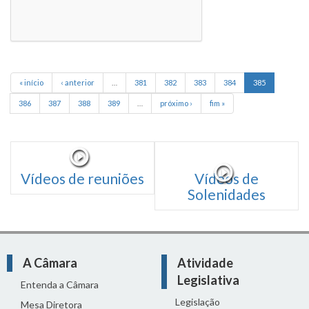
« início
‹ anterior
…
381
382
383
384
385
386
387
388
389
…
próximo ›
fim »
Vídeos de reuniões
Vídeos de
Solenidades
A Câmara
Atividade
Legislativa
Entenda a Câmara
Legislação
Mesa Diretora