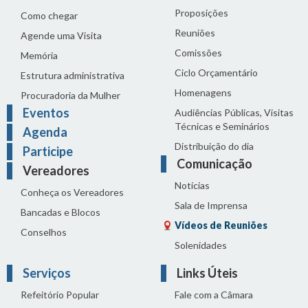
Proposições
Como chegar
Reuniões
Agende uma Visita
Comissões
Memória
Ciclo Orçamentário
Estrutura administrativa
Homenagens
Procuradoria da Mulher
Eventos
Audiências Públicas, Visitas
Técnicas e Seminários
Agenda
Distribuição do dia
Participe
Comunicação
Vereadores
Notícias
Conheça os Vereadores
Sala de Imprensa
Bancadas e Blocos
Vídeos de Reuniões
Conselhos
Solenidades
Serviços
Links Úteis
Refeitório Popular
Fale com a Câmara