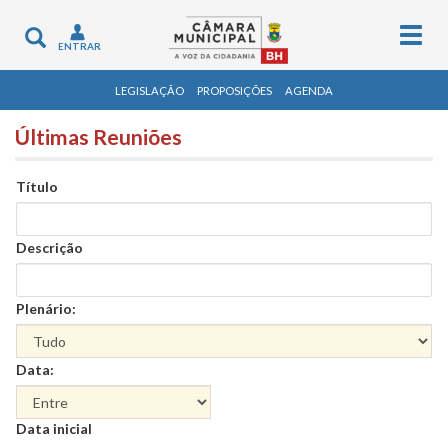
Togg
Toggle
ENTRAR
navig
navigation
LEGISLAÇÃO
PROPOSIÇÕES
AGENDA
Últimas Reuniões
Título
Descrição
Plenário:
Data:
Data
Data inicial