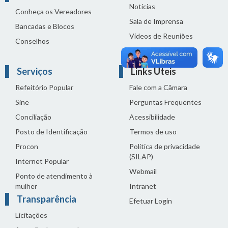
Notícias
Conheça os Vereadores
Sala de Imprensa
Bancadas e Blocos
Vídeos de Reuniões
Conselhos
Solenidades
Serviços
Links Úteis
Refeitório Popular
Fale com a Câmara
Sine
Perguntas Frequentes
Conciliação
Acessibilidade
Posto de Identificação
Termos de uso
Procon
Política de privacidade
(SILAP)
Internet Popular
Webmail
Ponto de atendimento à
mulher
Intranet
Transparência
Efetuar Login
Licitações