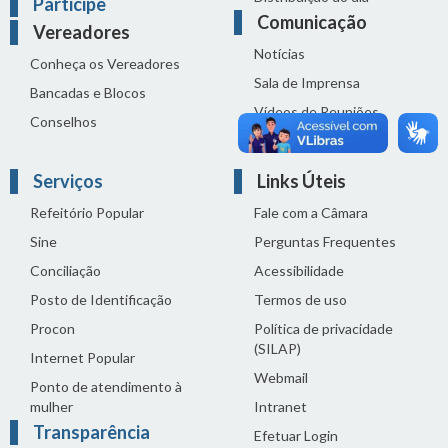
Participe
Comunicação
Vereadores
Notícias
Conheça os Vereadores
Sala de Imprensa
Bancadas e Blocos
Vídeos de Reuniões
Conselhos
Solenidades
Serviços
Links Úteis
Refeitório Popular
Fale com a Câmara
Sine
Perguntas Frequentes
Conciliação
Acessibilidade
Posto de Identificação
Termos de uso
Procon
Política de privacidade
(SILAP)
Internet Popular
Webmail
Ponto de atendimento à
mulher
Intranet
Transparência
Efetuar Login