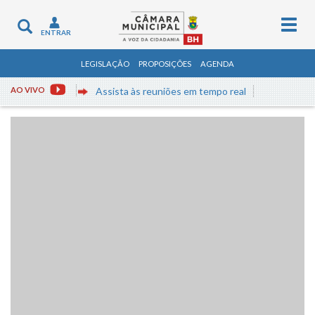
Togg
Toggle
ENTRAR
navig
navigation
LEGISLAÇÃO
PROPOSIÇÕES
AGENDA
AO VIVO
Assista às reuniões em tempo real