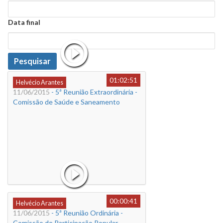
Data
Data final
Data
Pesquisar
01:02:51
Helvécio Arantes
11/06/2015
- 5ª Reunião Extraordinária -
Comissão de Saúde e Saneamento
00:00:41
Helvécio Arantes
11/06/2015
- 5ª Reunião Ordinária -
Comissão de Participação Popular