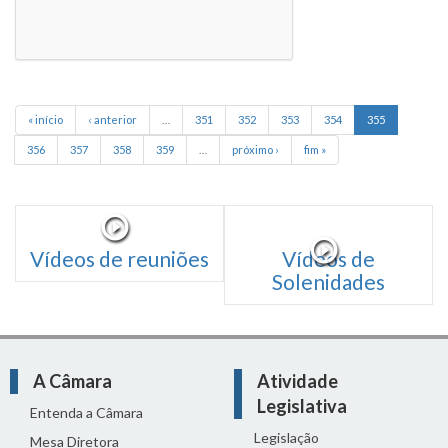
« início
‹ anterior
…
351
352
353
354
355
356
357
358
359
…
próximo ›
fim »
Vídeos de reuniões
Vídeos de
Solenidades
A Câmara
Atividade
Legislativa
Entenda a Câmara
Legislação
Mesa Diretora