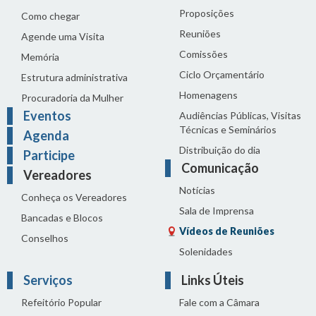
Proposições
Como chegar
Reuniões
Agende uma Visita
Comissões
Memória
Ciclo Orçamentário
Estrutura administrativa
Homenagens
Procuradoria da Mulher
Eventos
Audiências Públicas, Visitas
Técnicas e Seminários
Agenda
Distribuição do dia
Participe
Comunicação
Vereadores
Notícias
Conheça os Vereadores
Sala de Imprensa
Bancadas e Blocos
Vídeos de Reuniões
Conselhos
Solenidades
Serviços
Links Úteis
Refeitório Popular
Fale com a Câmara