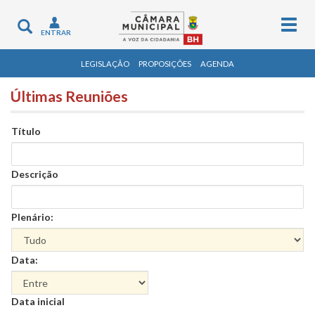
Togg
Toggle
ENTRAR
navig
navigation
LEGISLAÇÃO
PROPOSIÇÕES
AGENDA
Últimas Reuniões
Título
Descrição
Plenário:
Data:
Data
Data inicial