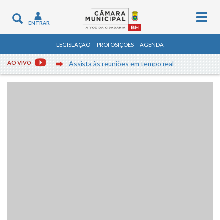
Togg
Toggle
ENTRAR
navig
navigation
LEGISLAÇÃO
PROPOSIÇÕES
AGENDA
AO VIVO
Assista às reuniões em tempo real