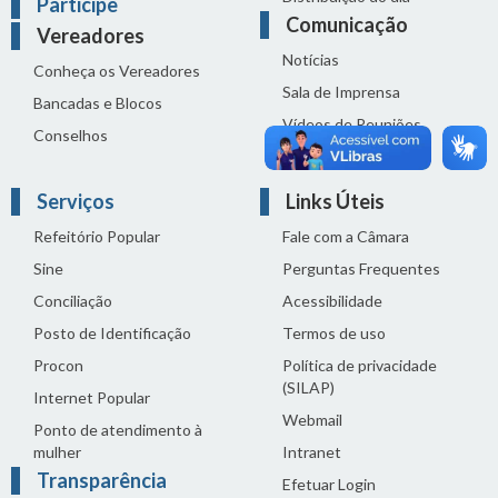
Participe
Comunicação
Vereadores
Notícias
Conheça os Vereadores
Sala de Imprensa
Bancadas e Blocos
Vídeos de Reuniões
Conselhos
Solenidades
Serviços
Links Úteis
Refeitório Popular
Fale com a Câmara
Sine
Perguntas Frequentes
Conciliação
Acessibilidade
Posto de Identificação
Termos de uso
Procon
Política de privacidade
(SILAP)
Internet Popular
Webmail
Ponto de atendimento à
mulher
Intranet
Transparência
Efetuar Login