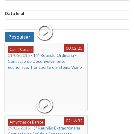
Data
Data final
Data
Pesquisar
00:02:25
Camil Caram
01/06/2015
- 14ª Reunião Ordinária -
Comissão de Desenvolvimento
Econômico, Transporte e Sistema Viário
02:16:32
Amynthas de Barros
29/05/2015
- 3ª Reunião Extraordinária -
Comissão de Saúde e Saneamento