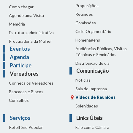
Proposições
Como chegar
Reuniões
Agende uma Visita
Comissões
Memória
Ciclo Orçamentário
Estrutura administrativa
Homenagens
Procuradoria da Mulher
Eventos
Audiências Públicas, Visitas
Técnicas e Seminários
Agenda
Distribuição do dia
Participe
Comunicação
Vereadores
Notícias
Conheça os Vereadores
Sala de Imprensa
Bancadas e Blocos
Vídeos de Reuniões
Conselhos
Solenidades
Serviços
Links Úteis
Refeitório Popular
Fale com a Câmara