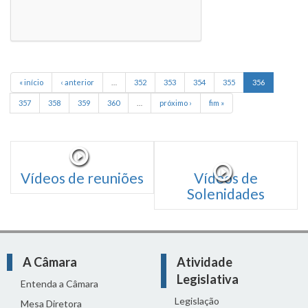
« início
‹ anterior
…
352
353
354
355
356
357
358
359
360
…
próximo ›
fim »
Vídeos de reuniões
Vídeos de
Solenidades
A Câmara
Atividade
Legislativa
Entenda a Câmara
Legislação
Mesa Diretora