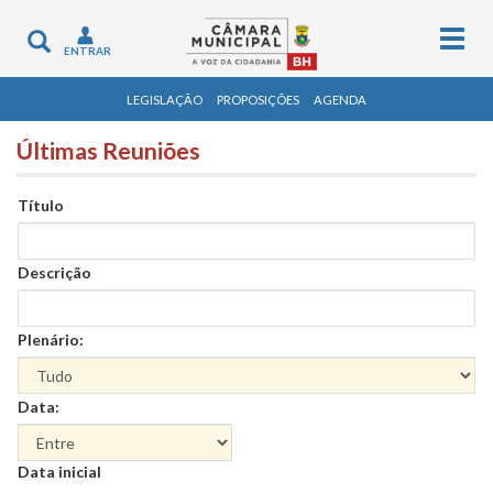
Togg
Toggle
ENTRAR
navig
navigation
LEGISLAÇÃO
PROPOSIÇÕES
AGENDA
Últimas Reuniões
Título
Descrição
Plenário:
Data:
Data
Data inicial