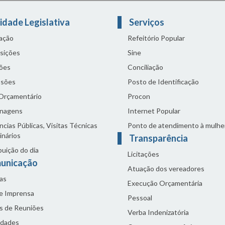
idade Legislativa
Serviços
lação
Refeitório Popular
sições
Sine
ões
Conciliação
sões
Posto de Identificação
 Orçamentário
Procon
nagens
Internet Popular
cias Públicas, Visitas Técnicas
Ponto de atendimento à mulhe
inários
Transparência
buição do dia
Licitações
unicação
Atuação dos vereadores
as
Execução Orçamentária
de Imprensa
Pessoal
s de Reuniões
Verba Indenizatória
idades