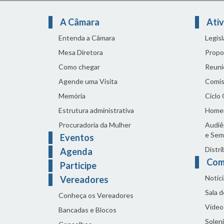
A Câmara
Ativ
Entenda a Câmara
Legis
Mesa Diretora
Propo
Como chegar
Reuni
Agende uma Visita
Comis
Memória
Ciclo
Estrutura administrativa
Home
Procuradoria da Mulher
Audiên
e Sem
Eventos
Distri
Agenda
Com
Participe
Notíci
Vereadores
Sala 
Conheça os Vereadores
Vídeo
Bancadas e Blocos
Solen