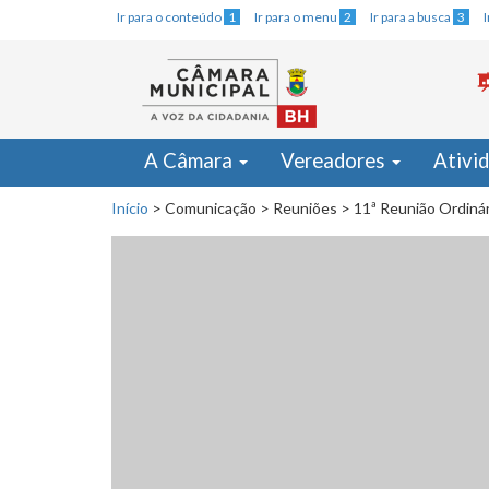
Ir para o conteúdo
1
Ir para o menu
2
Ir para a busca
3
A Câmara
Vereadores
Ativi
Início
>
Comunicação
>
Reuniões
>
11ª Reunião Ordinár