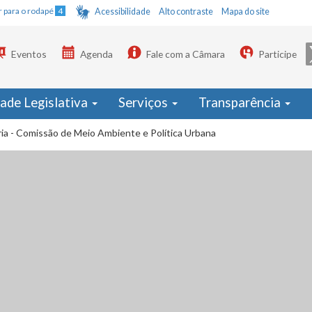
Ir para o rodapé
4
Acessibilidade
Alto contraste
Mapa do site
Eventos
Agenda
Fale com a Câmara
Participe
dade Legislativa
Serviços
Transparência
ia - Comissão de Meio Ambiente e Política Urbana