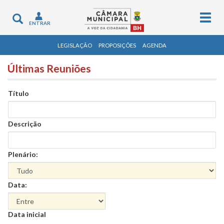
Togg
Toggle
ENTRAR
navig
navigation
LEGISLAÇÃO
PROPOSIÇÕES
AGENDA
Últimas Reuniões
Título
Descrição
Plenário:
Data:
Data
Data inicial