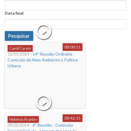
Data
Data final
Data
Pesquisar
00:00:51
Camil Caram
12/05/2014
- 14ª Reunião Ordinária -
Comissão de Meio Ambiente e Política
Urbana
00:42:15
Helvécio Arantes
09/05/2014
- 6ª Reunião - Comissão
Especial Estudo - Limpeza da Lagoa da