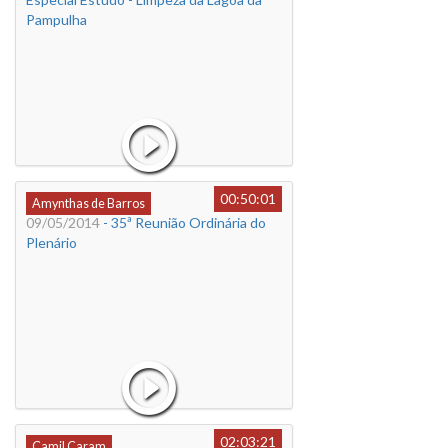
Pampulha
00:50:01
Amynthas de Barros
09/05/2014
- 35ª Reunião Ordinária do
Plenário
02:03:21
Camil Caram