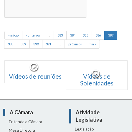
« início
‹ anterior
…
383
384
385
386
387
388
389
390
391
…
próximo ›
fim »
Vídeos de reuniões
Vídeos de
Solenidades
A Câmara
Atividade
Legislativa
Entenda a Câmara
Legislação
Mesa Diretora