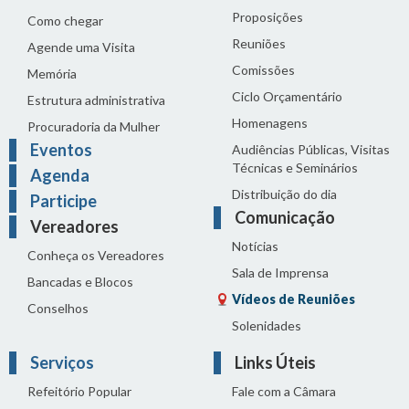
Proposições
Como chegar
Reuniões
Agende uma Visita
Comissões
Memória
Ciclo Orçamentário
Estrutura administrativa
Homenagens
Procuradoria da Mulher
Eventos
Audiências Públicas, Visitas
Técnicas e Seminários
Agenda
Distribuição do dia
Participe
Comunicação
Vereadores
Notícias
Conheça os Vereadores
Sala de Imprensa
Bancadas e Blocos
Vídeos de Reuniões
Conselhos
Solenidades
Serviços
Links Úteis
Refeitório Popular
Fale com a Câmara