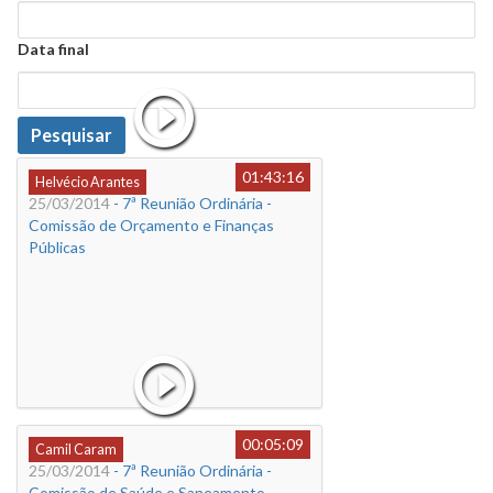
Data
Data final
Data
Pesquisar
01:43:16
Helvécio Arantes
25/03/2014
- 7ª Reunião Ordinária -
Comissão de Orçamento e Finanças
Públicas
00:05:09
Camil Caram
25/03/2014
- 7ª Reunião Ordinária -
Comissão de Saúde e Saneamento