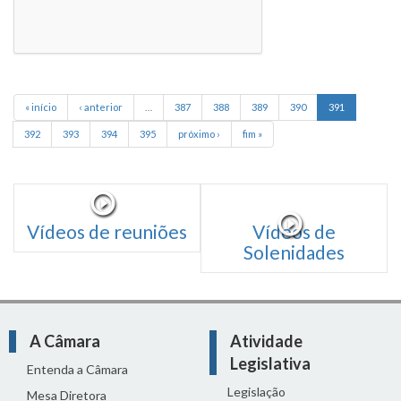
« início
‹ anterior
…
387
388
389
390
391
392
393
394
395
próximo ›
fim »
Vídeos de reuniões
Vídeos de
Solenidades
A Câmara
Atividade
Legislativa
Entenda a Câmara
Legislação
Mesa Diretora