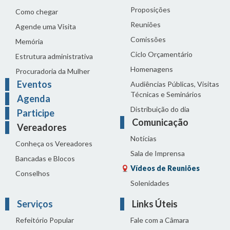
Proposições
Como chegar
Reuniões
Agende uma Visita
Comissões
Memória
Ciclo Orçamentário
Estrutura administrativa
Homenagens
Procuradoria da Mulher
Eventos
Audiências Públicas, Visitas
Técnicas e Seminários
Agenda
Distribuição do dia
Participe
Comunicação
Vereadores
Notícias
Conheça os Vereadores
Sala de Imprensa
Bancadas e Blocos
Vídeos de Reuniões
Conselhos
Solenidades
Serviços
Links Úteis
Refeitório Popular
Fale com a Câmara