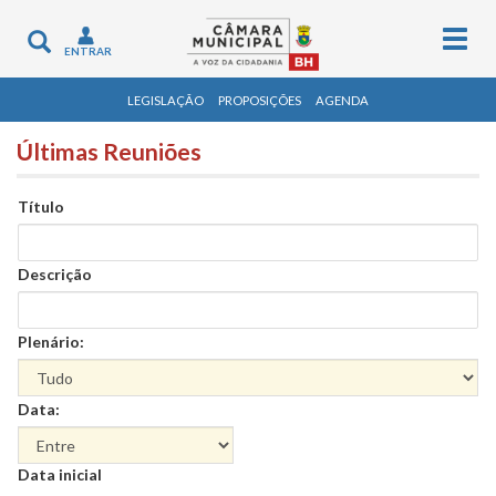
Togg
Toggle
ENTRAR
navig
navigation
LEGISLAÇÃO
PROPOSIÇÕES
AGENDA
Últimas Reuniões
Título
Descrição
Plenário:
Data:
Data
Data inicial