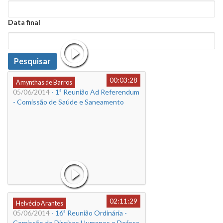
Data
Data final
Data
Pesquisar
00:03:28
Amynthas de Barros
05/06/2014
- 1ª Reunião Ad Referendum
- Comissão de Saúde e Saneamento
02:11:29
Helvécio Arantes
05/06/2014
- 16ª Reunião Ordinária -
Comissão de Direitos Humanos e Defesa