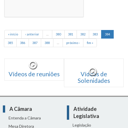
« início
‹ anterior
…
380
381
382
383
384
385
386
387
388
…
próximo ›
fim »
Vídeos de reuniões
Vídeos de
Solenidades
A Câmara
Atividade
Legislativa
Entenda a Câmara
Legislação
Mesa Diretora