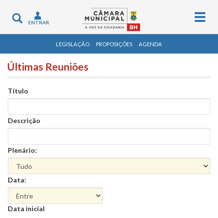
Togg
Toggle
ENTRAR
navig
navigation
LEGISLAÇÃO
PROPOSIÇÕES
AGENDA
Últimas Reuniões
Título
Descrição
Plenário:
Data:
Data
Data inicial