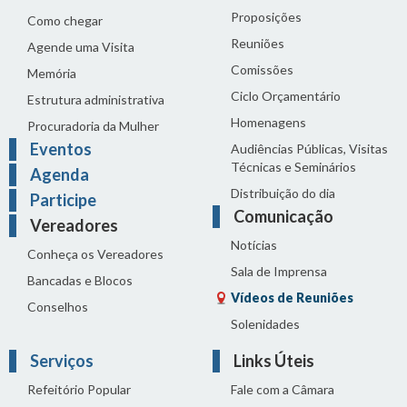
Proposições
Como chegar
Reuniões
Agende uma Visita
Comissões
Memória
Ciclo Orçamentário
Estrutura administrativa
Homenagens
Procuradoria da Mulher
Eventos
Audiências Públicas, Visitas
Técnicas e Seminários
Agenda
Distribuição do dia
Participe
Comunicação
Vereadores
Notícias
Conheça os Vereadores
Sala de Imprensa
Bancadas e Blocos
Vídeos de Reuniões
Conselhos
Solenidades
Serviços
Links Úteis
Refeitório Popular
Fale com a Câmara