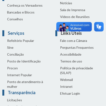
Notícias
Conheça os Vereadores
Sala de Imprensa
Bancadas e Blocos
Vídeos de Reuniões
Conselhos
Solenidades
Serviços
Links Úteis
Refeitório Popular
Fale com a Câmara
Sine
Perguntas Frequentes
Conciliação
Acessibilidade
Posto de Identificação
Termos de uso
Procon
Política de privacidade
(SILAP)
Internet Popular
Webmail
Ponto de atendimento à
mulher
Intranet
Transparência
Efetuar Login
Licitações