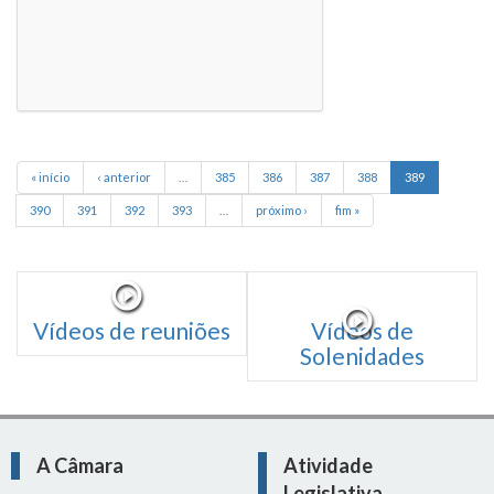
« início
‹ anterior
…
385
386
387
388
389
390
391
392
393
…
próximo ›
fim »
Vídeos de reuniões
Vídeos de
Solenidades
A Câmara
Atividade
Legislativa