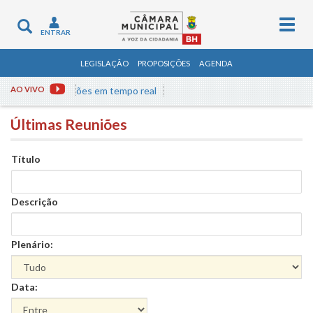
Togg
Toggle
ENTRAR
navig
navigation
LEGISLAÇÃO
PROPOSIÇÕES
AGENDA
ista às reuniões em tempo real
AO VIVO
Últimas Reuniões
Título
Descrição
Plenário:
Data: