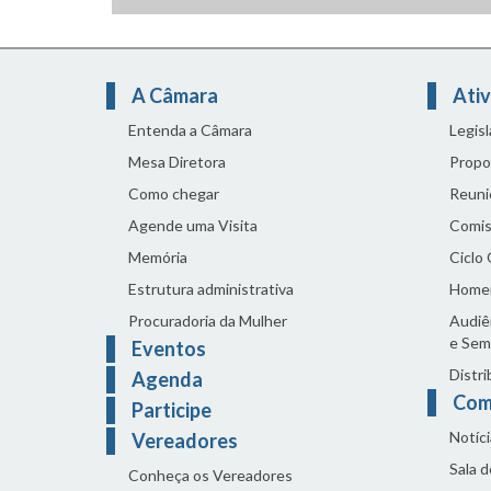
A Câmara
Ativ
Entenda a Câmara
Legis
Mesa Diretora
Propo
Como chegar
Reuni
Agende uma Visita
Comis
Memória
Ciclo
Estrutura administrativa
Home
Procuradoria da Mulher
Audiên
e Sem
Eventos
Distri
Agenda
Com
Participe
Notíci
Vereadores
Sala 
Conheça os Vereadores