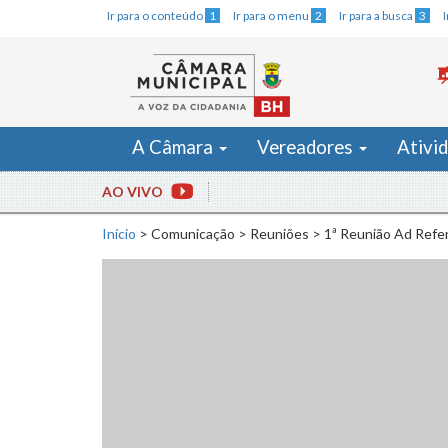
Ir para o conteúdo
1
Ir para o menu
2
Ir para a busca
3
A Câmara
Vereadores
Ativi
AO VIVO
Início
>
Comunicação
>
Reuniões
>
1ª Reunião Ad Refer