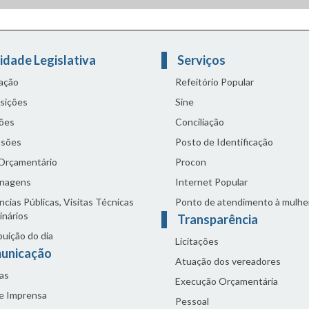
idade Legislativa
Serviços
lação
Refeitório Popular
sições
Sine
ões
Conciliação
sões
Posto de Identificação
 Orçamentário
Procon
nagens
Internet Popular
cias Públicas, Visitas Técnicas
Ponto de atendimento à mulhe
inários
Transparência
buição do dia
Licitações
unicação
Atuação dos vereadores
as
Execução Orçamentária
de Imprensa
Pessoal