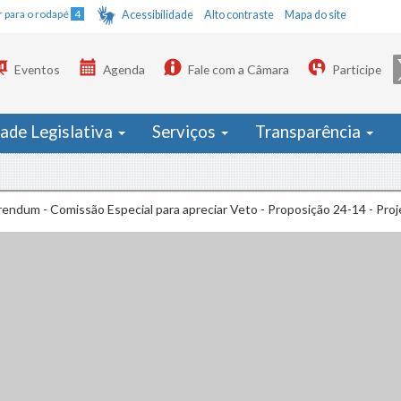
Ir para o rodapé
4
Acessibilidade
Alto contraste
Mapa do site
Eventos
Agenda
Fale com a Câmara
Participe
dade Legislativa
Serviços
Transparência
endum - Comissão Especial para apreciar Veto - Proposição 24-14 - Proj