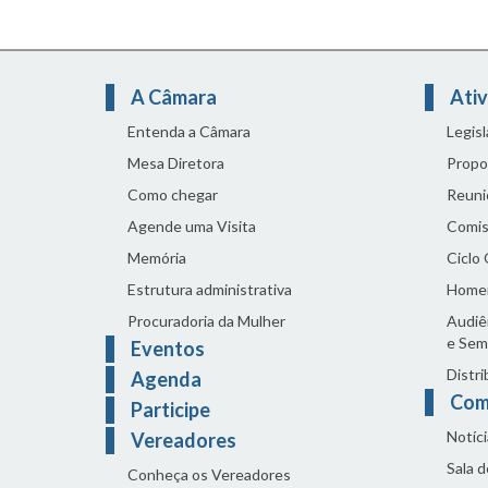
A Câmara
Ativ
Entenda a Câmara
Legis
Mesa Diretora
Propo
Como chegar
Reuni
Agende uma Visita
Comis
Memória
Ciclo
Estrutura administrativa
Home
Procuradoria da Mulher
Audiên
e Sem
Eventos
Distri
Agenda
Com
Participe
Notíci
Vereadores
Sala 
Conheça os Vereadores