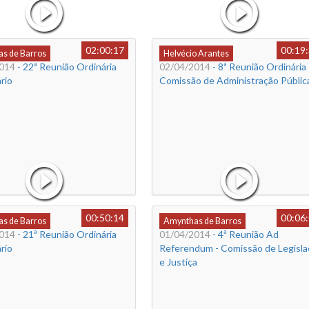
02:00:17
00:19
s de Barros
Helvécio Arantes
014
- 22ª Reunião Ordinária
02/04/2014
- 8ª Reunião Ordinária 
rio
Comissão de Administração Públic
00:50:14
00:06
s de Barros
Amynthas de Barros
014
- 21ª Reunião Ordinária
01/04/2014
- 4ª Reunião Ad
rio
Referendum - Comissão de Legisla
e Justiça