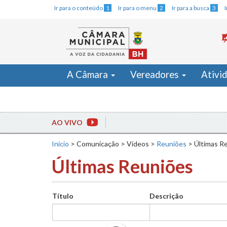
Ir para o conteúdo
1
Ir para o menu
2
Ir para a busca
3
A Câmara
Vereadores
Ativi
AO VIVO
Início
>
Comunicação
>
Vídeos
>
Reuniões
>
Últimas R
Últimas Reuniões
Título
Descrição