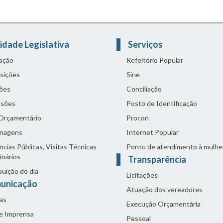
idade Legislativa
Serviços
lação
Refeitório Popular
sições
Sine
ões
Conciliação
sões
Posto de Identificação
 Orçamentário
Procon
nagens
Internet Popular
cias Públicas, Visitas Técnicas
Ponto de atendimento à mulhe
inários
Transparência
buição do dia
Licitações
unicação
Atuação dos vereadores
as
Execução Orçamentária
de Imprensa
Pessoal