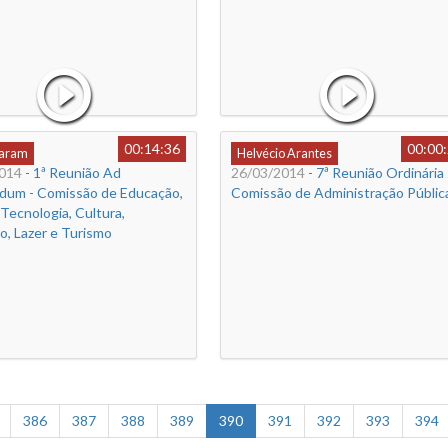
00:14:36
00:00
Caram
Helvécio Arantes
014
- 1ª Reunião Ad
26/03/2014
- 7ª Reunião Ordinária 
dum - Comissão de Educação,
Comissão de Administração Públic
 Tecnologia, Cultura,
o, Lazer e Turismo
386
387
388
389
390
391
392
393
394