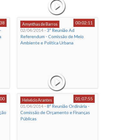
:38
00:02:11
Amynthas de Barros
-
02/04/2014
- 3ª Reunião Ad
a
Referendum - Comissão de Meio
Ambiente e Política Urbana
:00
01:07:55
Helvécio Arantes
01/04/2014
- 8ª Reunião Ordinária -
ção
Comissão de Orçamento e Finanças
Públicas