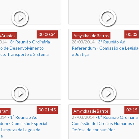
00:00:34
00:03
o Arantes
Amynthas de Barros
014
- 8ª Reunião Ordinária -
28/03/2014
- 3ª Reunião Ad
o de Desenvolvimento
Referendum - Comissão de Legisla
co, Transporte e Sistema
e Justiça
00:01:45
02:15
Caram
Amynthas de Barros
014
- 1ª Reunião Ad
27/03/2014
- 8ª Reunião Ordinária 
dum - Comissão Especial
Comissão de Direitos Humanos e
 Limpeza da Lagoa da
Defesa do consumidor
ha