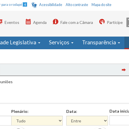
Ir para o rodapé
4
Acessibilidade
Alto contraste
Mapa do site
Eventos
Agenda
Fale com a Câmara
Participe
dade Legislativa
Serviços
Transparência
Assi
euniões
Data inici
Plenário:
Data:
Data
Data