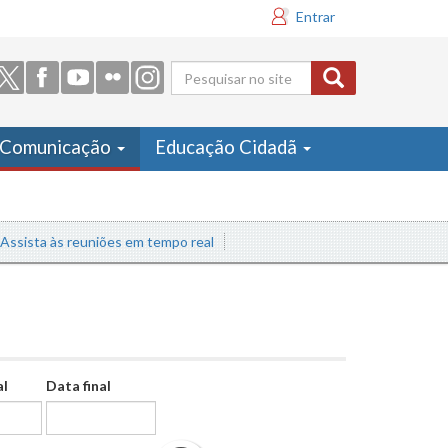
Entrar
Formulário
de busca
Comunicação
Educação Cidadã
sta às reuniões em tempo real
al
Data final
Data