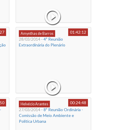
:27
01:42:12
Amynthas de Barros
28/03/2014
- 4ª Reunião
ção
Extraordinária do Plenário
:50
00:24:48
Helvécio Arantes
-
27/03/2014
- 8ª Reunião Ordinária -
Comissão de Meio Ambiente e
Política Urbana