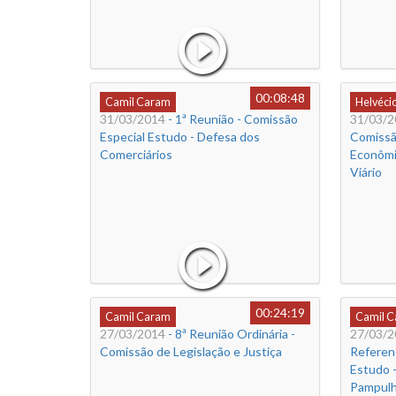
00:08:48
Camil Caram
Helvéci
31/03/2014
- 1ª Reunião - Comissão
31/03/2
Especial Estudo - Defesa dos
Comissã
Comerciários
Econômi
Viário
00:24:19
Camil Caram
Camil 
27/03/2014
- 8ª Reunião Ordinária -
27/03/2
Comissão de Legislação e Justiça
Referen
Estudo -
Pampul