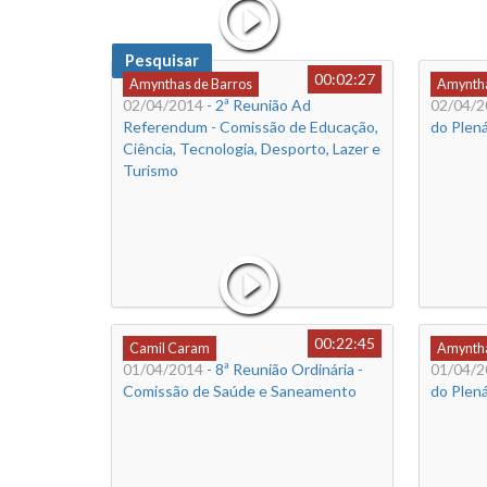
Pesquisar
00:02:27
Amynthas de Barros
Amyntha
02/04/2014
- 2ª Reunião Ad
02/04/2
Referendum - Comissão de Educação,
do Plená
Ciência, Tecnologia, Desporto, Lazer e
Turismo
00:22:45
Camil Caram
Amyntha
01/04/2014
- 8ª Reunião Ordinária -
01/04/2
Comissão de Saúde e Saneamento
do Plená