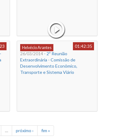
:23
01:42:35
Helvécio Arantes
-
26/03/2014
- 2ª Reunião
a
Extraordinária - Comissão de
Desenvolvimento Econômico,
Transporte e Sistema Viário
…
próximo ›
fim »