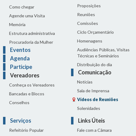
Proposições
Como chegar
Reuniões
Agende uma Visita
Comissões
Memória
Ciclo Orçamentário
Estrutura administrativa
Homenagens
Procuradoria da Mulher
Eventos
Audiências Públicas, Visitas
Técnicas e Seminários
Agenda
Distribuição do dia
Participe
Comunicação
Vereadores
Notícias
Conheça os Vereadores
Sala de Imprensa
Bancadas e Blocos
Vídeos de Reuniões
Conselhos
Solenidades
Serviços
Links Úteis
Refeitório Popular
Fale com a Câmara