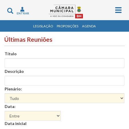
Togg
Toggle
ENTRAR
navig
navigation
LEGISLAÇÃO
PROPOSIÇÕES
AGENDA
Últimas Reuniões
Título
Descrição
Plenário:
Data:
Data
Data inicial