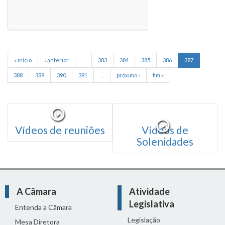
« início
‹ anterior
…
383
384
385
386
387
388
389
390
391
…
próximo ›
fim »
Vídeos de reuniões
Vídeos de
Solenidades
A Câmara
Atividade
Legislativa
Entenda a Câmara
Legislação
Mesa Diretora