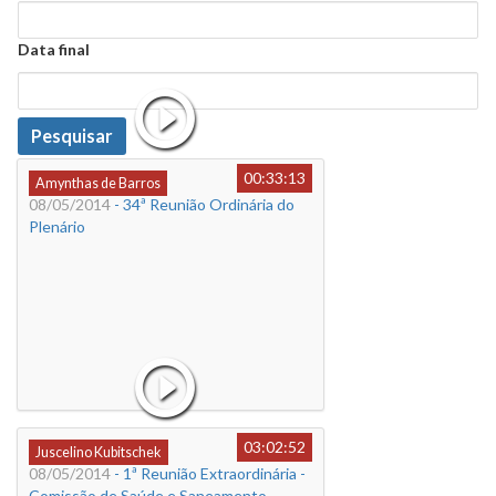
Data
Data final
Data
Pesquisar
00:33:13
Amynthas de Barros
08/05/2014
- 34ª Reunião Ordinária do
Plenário
03:02:52
Juscelino Kubitschek
08/05/2014
- 1ª Reunião Extraordinária -
Comissão de Saúde e Saneamento