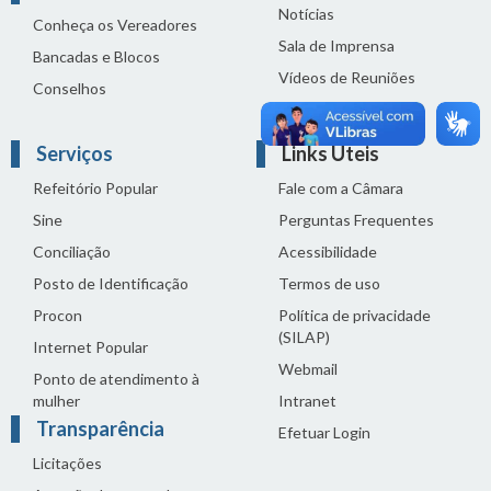
Notícias
Conheça os Vereadores
Sala de Imprensa
Bancadas e Blocos
Vídeos de Reuniões
Conselhos
Solenidades
Serviços
Links Úteis
Refeitório Popular
Fale com a Câmara
Sine
Perguntas Frequentes
Conciliação
Acessibilidade
Posto de Identificação
Termos de uso
Procon
Política de privacidade
(SILAP)
Internet Popular
Webmail
Ponto de atendimento à
mulher
Intranet
Transparência
Efetuar Login
Licitações