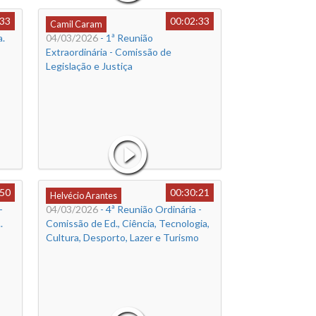
:33
00:02:33
Camil Caram
a.
04/03/2026
- 1ª Reunião
Extraordinária - Comissão de
Legislação e Justiça
:50
00:30:21
Helvécio Arantes
-
04/03/2026
- 4ª Reunião Ordinária -
.
Comissão de Ed., Ciência, Tecnologia,
Cultura, Desporto, Lazer e Turismo