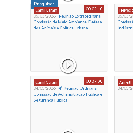
Pesquisar
00:02:10
Camil Caram
Helvéci
05/03/2026
- Reunião Extraordinária -
05/03/2
Comissão de Meio Ambiente, Defesa
Comissã
dos Animais e Política Urbana
Indústri
00:37:30
Camil Caram
Amyntha
04/03/2026
- 4ª Reunião Ordinária -
04/03/2
Comissão de Administração Pública e
Segurança Pública