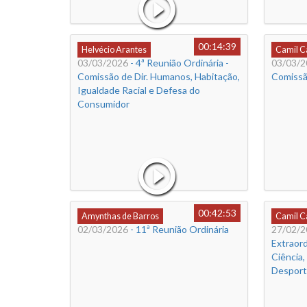
00:14:39
Helvécio Arantes
Camil 
03/03/2026
- 4ª Reunião Ordinária -
03/03/2
Comissão de Dir. Humanos, Habitação,
Comissão
Igualdade Racial e Defesa do
Consumidor
00:42:53
Amynthas de Barros
Camil 
02/03/2026
- 11ª Reunião Ordinária
27/02/2
Extraord
Ciência,
Desport