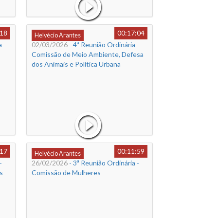
:18
00:17:04
Helvécio Arantes
a
02/03/2026
- 4ª Reunião Ordinária -
Comissão de Meio Ambiente, Defesa
dos Animais e Política Urbana
:17
00:11:59
Helvécio Arantes
-
26/02/2026
- 3ª Reunião Ordinária -
s
Comissão de Mulheres