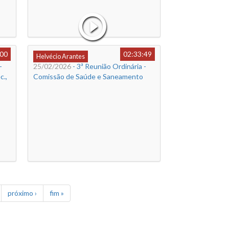
:00
02:33:49
Helvécio Arantes
-
25/02/2026
- 3ª Reunião Ordinária -
c.,
Comissão de Saúde e Saneamento
próximo ›
fim »