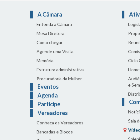
A Câmara
Ativ
Entenda a Câmara
Legis
Mesa Diretora
Propo
Como chegar
Reuni
Agende uma Visita
Comis
Memória
Ciclo
Estrutura administrativa
Home
Procuradoria da Mulher
Audiên
e Sem
Eventos
Distri
Agenda
Com
Participe
Notíci
Vereadores
Sala 
Conheça os Vereadores
Vídeo
Bancadas e Blocos
Solen