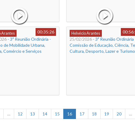
00:35:26
00:56
o Arantes
Helvécio Arantes
026
- 3ª Reunião Ordinária -
25/02/2026
- 3ª Reunião Ordinária 
o de Mobilidade Urbana,
Comissão de Educação, Ciência, Te
a, Comércio e Serviços
Cultura, Desporto, Lazer e Turismo
…
12
13
14
15
16
17
18
19
20
…