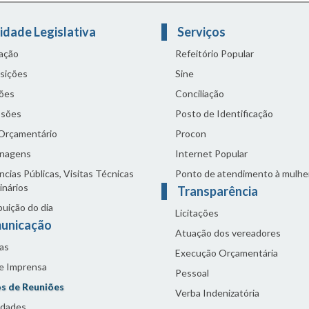
idade Legislativa
Serviços
lação
Refeitório Popular
sições
Sine
ões
Conciliação
sões
Posto de Identificação
 Orçamentário
Procon
nagens
Internet Popular
cias Públicas, Visitas Técnicas
Ponto de atendimento à mulhe
inários
Transparência
buição do dia
Licitações
unicação
Atuação dos vereadores
as
Execução Orçamentária
de Imprensa
Pessoal
s de Reuniões
Verba Indenizatória
idades