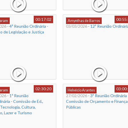
00:17:02
00:55
Caram
Amynthas de Barros
026
- 4ª Reunião Ordinária -
03/03/2026
- 12ª Reunião Ordinári
 de Legislação e Justiça
02:30:20
03:00
Caram
Helvécio Arantes
026
- 1ª Reunião
27/02/2026
- 3ª Reunião Ordinária 
inária - Comissão de Ed.,
Comissão de Orçamento e Finança
 Tecnologia, Cultura,
Públicas
o, Lazer e Turismo