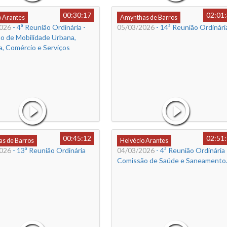
00:30:17
02:01
o Arantes
Amynthas de Barros
026
- 4ª Reunião Ordinária -
05/03/2026
- 14ª Reunião Ordinári
o de Mobilidade Urbana,
a, Comércio e Serviços
00:45:12
02:51
s de Barros
Helvécio Arantes
026
- 13ª Reunião Ordinária
04/03/2026
- 4ª Reunião Ordinária 
Comissão de Saúde e Saneamento.