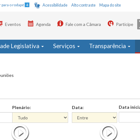
Ir para o rodapé
4
Acessibilidade
Alto contraste
Mapa do site
Eventos
Agenda
Fale com a Câmara
Participe
dade Legislativa
Serviços
Transparência
euniões
Data inici
Plenário:
Data:
Data
Data