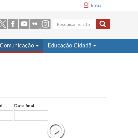
Entrar
Formulário
de busca
Comunicação
Educação Cidadã
al
Data final
Data