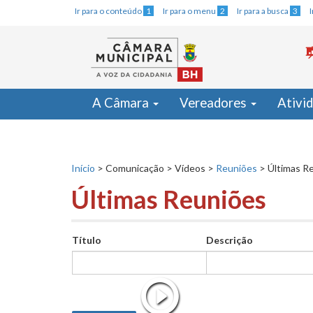
Ir para o conteúdo
1
Ir para o menu
2
Ir para a busca
3
A Câmara
Vereadores
Ativi
Início
>
Comunicação
>
Vídeos
>
Reuniões
>
Últimas R
Últimas Reuniões
Título
Descrição