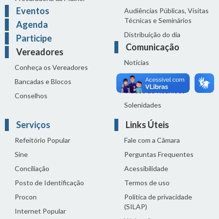
Eventos
Audiências Públicas, Visitas
Técnicas e Seminários
Agenda
Distribuição do dia
Participe
Comunicação
Vereadores
Notícias
Conheça os Vereadores
Sala de Imprensa
Bancadas e Blocos
Vídeos de Reuniões
Conselhos
Solenidades
Serviços
Links Úteis
Refeitório Popular
Fale com a Câmara
Sine
Perguntas Frequentes
Conciliação
Acessibilidade
Posto de Identificação
Termos de uso
Procon
Política de privacidade
(SILAP)
Internet Popular