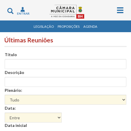
Togg
Toggle
ENTRAR
navig
navigation
LEGISLAÇÃO
PROPOSIÇÕES
AGENDA
Últimas Reuniões
Título
Descrição
Plenário:
Data:
Data
Data inicial