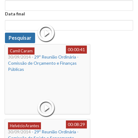
Data
Data final
Data
Pesquisar
00:00:41
Camil Caram
30/09/2014
- 29ª Reunião Ordinária -
Comissão de Orçamento e Finanças
Públicas
00:08:29
Helvécio Arantes
30/09/2014
- 29ª Reunião Ordinária -
Comissão de Saúde e Saneamento