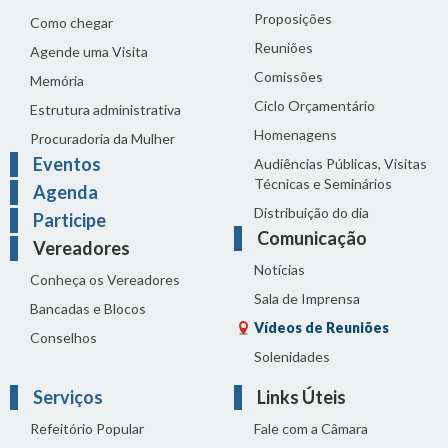
Proposições
Como chegar
Reuniões
Agende uma Visita
Comissões
Memória
Ciclo Orçamentário
Estrutura administrativa
Homenagens
Procuradoria da Mulher
Eventos
Audiências Públicas, Visitas
Técnicas e Seminários
Agenda
Distribuição do dia
Participe
Comunicação
Vereadores
Notícias
Conheça os Vereadores
Sala de Imprensa
Bancadas e Blocos
Vídeos de Reuniões
Conselhos
Solenidades
Serviços
Links Úteis
Refeitório Popular
Fale com a Câmara