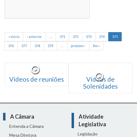
« início
‹ anterior
…
371
372
373
374
375
376
377
378
379
…
próximo ›
fim »
Vídeos de reuniões
Vídeos de
Solenidades
A Câmara
Atividade
Legislativa
Entenda a Câmara
Legislação
Mesa Diretora