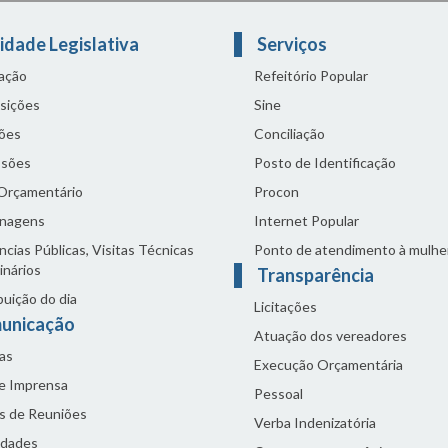
idade Legislativa
Serviços
lação
Refeitório Popular
sições
Sine
ões
Conciliação
sões
Posto de Identificação
 Orçamentário
Procon
nagens
Internet Popular
cias Públicas, Visitas Técnicas
Ponto de atendimento à mulhe
inários
Transparência
buição do dia
Licitações
unicação
Atuação dos vereadores
as
Execução Orçamentária
de Imprensa
Pessoal
s de Reuniões
Verba Indenizatória
idades