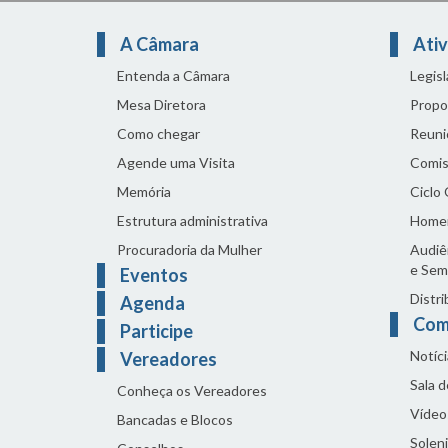
A Câmara
Ativ
Entenda a Câmara
Legis
Mesa Diretora
Propo
Como chegar
Reuni
Agende uma Visita
Comis
Memória
Ciclo
Estrutura administrativa
Home
Procuradoria da Mulher
Audiên
e Sem
Eventos
Distri
Agenda
Com
Participe
Notíci
Vereadores
Sala 
Conheça os Vereadores
Vídeo
Bancadas e Blocos
Solen