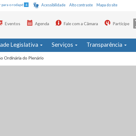
Ir para o rodapé
4
Acessibilidade
Alto contraste
Mapa do site
Eventos
Agenda
Fale com a Câmara
Participe
dade Legislativa
Serviços
Transparência
o Ordinária do Plenário