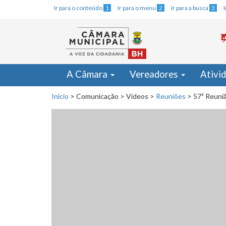
Ir para o conteúdo
1
Ir para o menu
2
Ir para a busca
3
A Câmara
Vereadores
Ativi
Início
>
Comunicação
>
Vídeos
>
Reuniões
>
57ª Reuniã