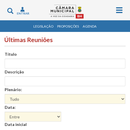
Togg
Toggle
ENTRAR
navig
navigation
LEGISLAÇÃO
PROPOSIÇÕES
AGENDA
Últimas Reuniões
Título
Descrição
Plenário:
Data:
Data
Data inicial