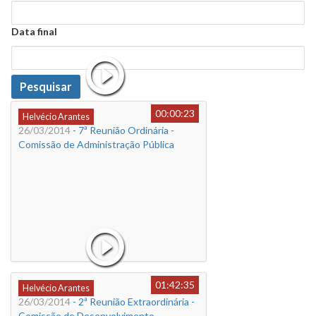
Data
Data final
Data
Pesquisar
00:00:23
Helvécio Arantes
26/03/2014
- 7ª Reunião Ordinária -
Comissão de Administração Pública
01:42:35
Helvécio Arantes
26/03/2014
- 2ª Reunião Extraordinária -
Comissão de Desenvolvimento