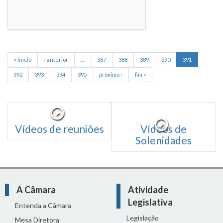
« início
‹ anterior
…
387
388
389
390
391
392
393
394
395
próximo ›
fim »
Vídeos de reuniões
Vídeos de
Solenidades
A Câmara
Atividade
Legislativa
Entenda a Câmara
Legislação
Mesa Diretora