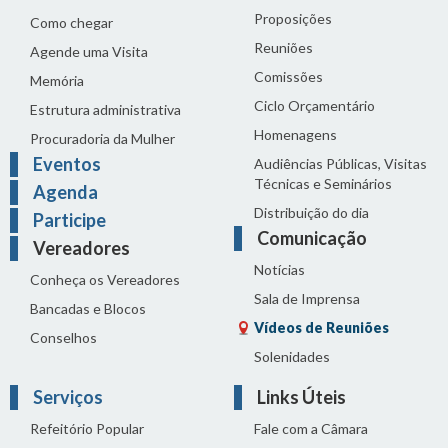
Proposições
Como chegar
Reuniões
Agende uma Visita
Comissões
Memória
Ciclo Orçamentário
Estrutura administrativa
Homenagens
Procuradoria da Mulher
Eventos
Audiências Públicas, Visitas
Técnicas e Seminários
Agenda
Distribuição do dia
Participe
Comunicação
Vereadores
Notícias
Conheça os Vereadores
Sala de Imprensa
Bancadas e Blocos
Vídeos de Reuniões
Conselhos
Solenidades
Serviços
Links Úteis
Refeitório Popular
Fale com a Câmara