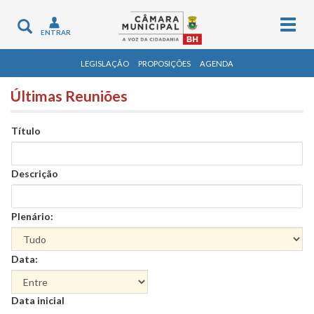
Togg
Toggle
ENTRAR
navig
navigation
LEGISLAÇÃO
PROPOSIÇÕES
AGENDA
Últimas Reuniões
Título
Descrição
Plenário:
Data:
Data
Data inicial