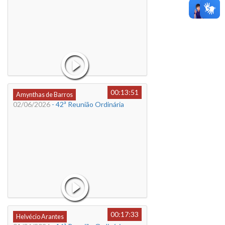
00:13:51
Amynthas de Barros
02/06/2026
- 42ª Reunião Ordinária
00:17:33
Helvécio Arantes