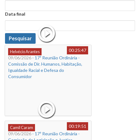
Data
Data final
Data
Pesquisar
00:25:47
Helvécio Arantes
09/06/2026
- 17ª Reunião Ordinária -
Comissão de Dir. Humanos, Habitação,
Igualdade Racial e Defesa do
Consumidor
00:19:51
Camil Caram
09/06/2026
- 17ª Reunião Ordinária -
Comissão de Legislação e Justiça