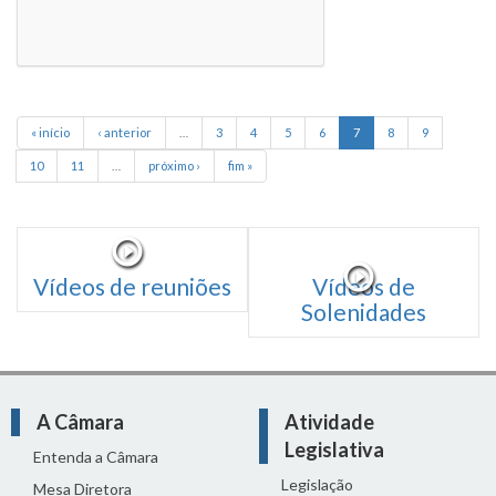
« início
‹ anterior
…
3
4
5
6
7
8
9
10
11
…
próximo ›
fim »
Vídeos de reuniões
Vídeos de
Solenidades
A Câmara
Atividade
Legislativa
Entenda a Câmara
Legislação
Mesa Diretora