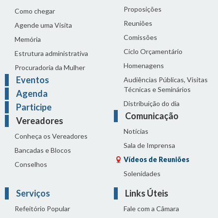
Proposições
Como chegar
Reuniões
Agende uma Visita
Comissões
Memória
Ciclo Orçamentário
Estrutura administrativa
Homenagens
Procuradoria da Mulher
Eventos
Audiências Públicas, Visitas
Técnicas e Seminários
Agenda
Distribuição do dia
Participe
Comunicação
Vereadores
Notícias
Conheça os Vereadores
Sala de Imprensa
Bancadas e Blocos
Vídeos de Reuniões
Conselhos
Solenidades
Serviços
Links Úteis
Refeitório Popular
Fale com a Câmara