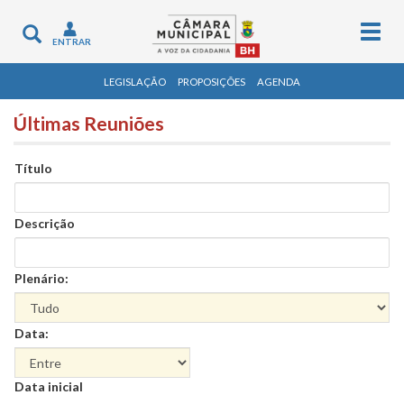
Togg
Toggle
ENTRAR
navig
navigation
LEGISLAÇÃO
PROPOSIÇÕES
AGENDA
Últimas Reuniões
Título
Descrição
Plenário:
Data:
Data
Data inicial