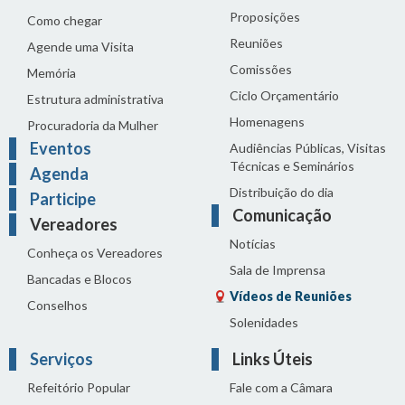
Proposições
Como chegar
Reuniões
Agende uma Visita
Comissões
Memória
Ciclo Orçamentário
Estrutura administrativa
Homenagens
Procuradoria da Mulher
Eventos
Audiências Públicas, Visitas
Técnicas e Seminários
Agenda
Distribuição do dia
Participe
Comunicação
Vereadores
Notícias
Conheça os Vereadores
Sala de Imprensa
Bancadas e Blocos
Vídeos de Reuniões
Conselhos
Solenidades
Serviços
Links Úteis
Refeitório Popular
Fale com a Câmara