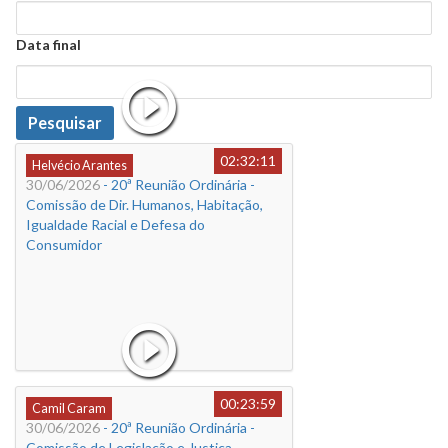
Data
Data final
Data
Pesquisar
02:32:11
Helvécio Arantes
30/06/2026
- 20ª Reunião Ordinária -
Comissão de Dir. Humanos, Habitação,
Igualdade Racial e Defesa do
Consumidor
00:23:59
Camil Caram
30/06/2026
- 20ª Reunião Ordinária -
Comissão de Legislação e Justiça