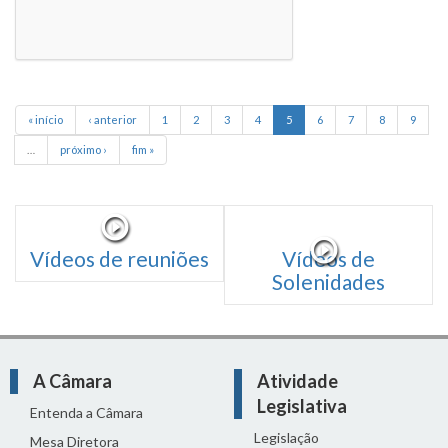
« início
‹ anterior
1
2
3
4
5
6
7
8
9
…
próximo ›
fim »
Vídeos de reuniões
Vídeos de
Solenidades
A Câmara
Atividade
Legislativa
Entenda a Câmara
Legislação
Mesa Diretora