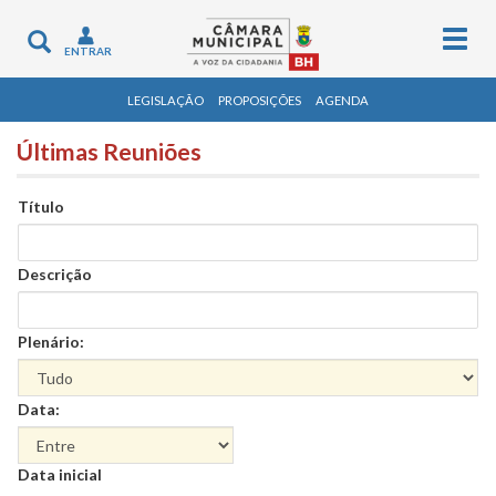
Togg
Toggle
ENTRAR
navig
navigation
LEGISLAÇÃO
PROPOSIÇÕES
AGENDA
Últimas Reuniões
Título
Descrição
Plenário:
Data:
Data
Data inicial