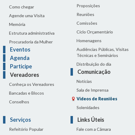
Proposições
Como chegar
Reuniões
Agende uma Visita
Comissões
Memória
Ciclo Orçamentário
Estrutura administrativa
Homenagens
Procuradoria da Mulher
Eventos
Audiências Públicas, Visitas
Técnicas e Seminários
Agenda
Distribuição do dia
Participe
Comunicação
Vereadores
Notícias
Conheça os Vereadores
Sala de Imprensa
Bancadas e Blocos
Vídeos de Reuniões
Conselhos
Solenidades
Serviços
Links Úteis
Refeitório Popular
Fale com a Câmara