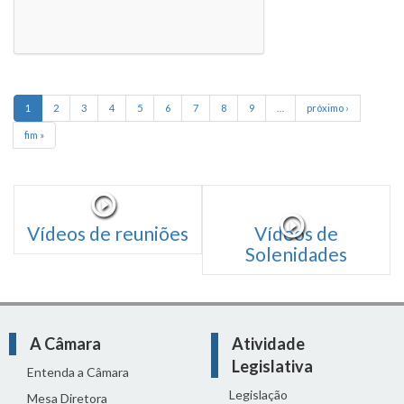
1
2
3
4
5
6
7
8
9
…
próximo ›
fim »
Vídeos de reuniões
Vídeos de
Solenidades
A Câmara
Atividade
Legislativa
Entenda a Câmara
Legislação
Mesa Diretora