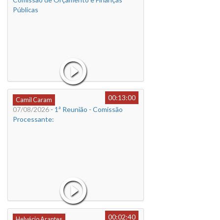
Públicas
00:13:00
Camil Caram
07/08/2026
- 1ª Reunião - Comissão
Processante:
00:02:40
Helvécio Arantes