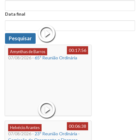
Data
Data final
Data
Pesquisar
00:17:56
Amynthas de Barros
07/08/2026
- 65ª Reunião Ordinária
00:06:38
Helvécio Arantes
07/08/2026
- 23ª Reunião Ordinária -
Comissão de Orçamento e Finanças