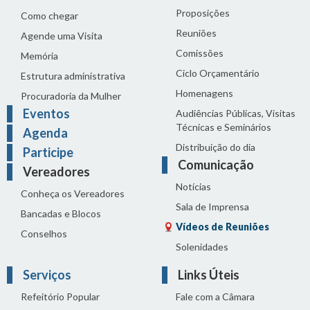
Proposições
Como chegar
Reuniões
Agende uma Visita
Comissões
Memória
Ciclo Orçamentário
Estrutura administrativa
Homenagens
Procuradoria da Mulher
Eventos
Audiências Públicas, Visitas
Técnicas e Seminários
Agenda
Distribuição do dia
Participe
Comunicação
Vereadores
Notícias
Conheça os Vereadores
Sala de Imprensa
Bancadas e Blocos
Vídeos de Reuniões
Conselhos
Solenidades
Serviços
Links Úteis
Refeitório Popular
Fale com a Câmara