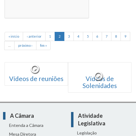
« início
‹ anterior
1
2
3
4
5
6
7
8
9
…
próximo ›
fim »
Vídeos de reuniões
Vídeos de
Solenidades
A Câmara
Atividade
Legislativa
Entenda a Câmara
Legislação
Mesa Diretora