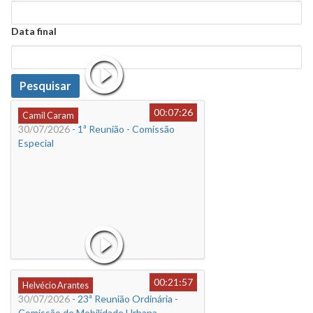
Data
Data final
Data
Pesquisar
00:07:26
Camil Caram
30/07/2026
- 1ª Reunião - Comissão
Especial
00:21:57
Helvécio Arantes
30/07/2026
- 23ª Reunião Ordinária -
Comissão de Mobilidade Urbana,