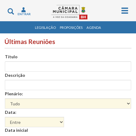
Togg
Toggle
ENTRAR
navig
navigation
LEGISLAÇÃO
PROPOSIÇÕES
AGENDA
Últimas Reuniões
Título
Descrição
Plenário:
Data:
Data
Data inicial