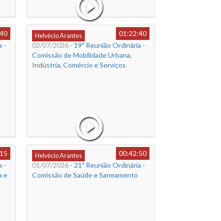
:40
01:22:40
Helvécio Arantes
 -
02/07/2026
- 19ª Reunião Ordinária -
Comissão de Mobilidade Urbana,
Indústria, Comércio e Serviços
:15
00:42:50
Helvécio Arantes
 -
01/07/2026
- 21ª Reunião Ordinária -
a e
Comissão de Saúde e Saneamento