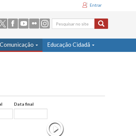
Entrar
Formulário
de busca
Comunicação
Educação Cidadã
al
Data final
Data