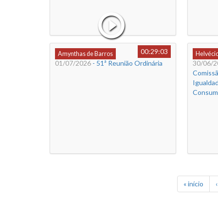
00:29:03
Amynthas de Barros
Helvéci
01/07/2026
- 51ª Reunião Ordinária
30/06/2
Comissã
Igualdad
Consum
« início