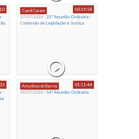
:10
00:19:58
Camil Caram
 -
07/07/2026
- 21ª Reunião Ordinária -
ão,
Comissão de Legislação e Justiça
:33
01:11:44
Amynthas de Barros
 -
06/07/2026
- 54ª Reunião Ordinária
sa