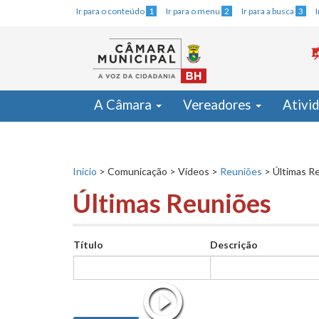
Ir para o conteúdo
1
Ir para o menu
2
Ir para a busca
3
A Câmara
Vereadores
Ativi
Início
>
Comunicação
>
Vídeos
>
Reuniões
>
Últimas R
Últimas Reuniões
Título
Descrição