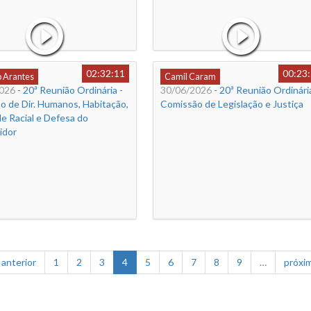
02:32:11
00:23
o Arantes
Camil Caram
026
- 20ª Reunião Ordinária -
30/06/2026
- 20ª Reunião Ordinária
o de Dir. Humanos, Habitação,
Comissão de Legislação e Justiça
e Racial e Defesa do
idor
‹ anterior
1
2
3
4
5
6
7
8
9
…
próxim