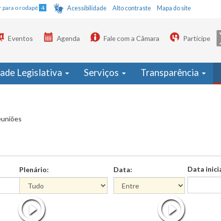
Ir para o rodapé
4
Acessibilidade
Alto contraste
Mapa do site
Eventos
Agenda
Fale com a Câmara
Participe
dade Legislativa
Serviços
Transparência
euniões
Data inici
Plenário:
Data:
Data
Data