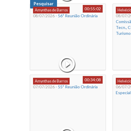
Pesquisar
00:55:02
Amynthas de Barros
Helvéci
08/07/2026
- 56ª Reunião Ordinária
08/07/2
Comissã
Tecn., C
Turismo
00:34:08
Amynthas de Barros
Helvéci
07/07/2026
- 55ª Reunião Ordinária
06/07/2
Especial