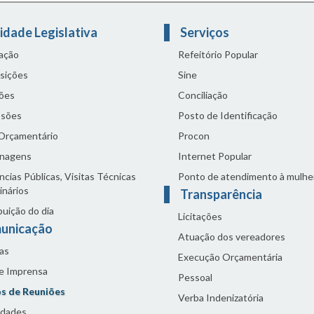
idade Legislativa
Serviços
lação
Refeitório Popular
sições
Sine
ões
Conciliação
sões
Posto de Identificação
 Orçamentário
Procon
nagens
Internet Popular
cias Públicas, Visitas Técnicas
Ponto de atendimento à mulhe
inários
Transparência
buição do dia
Licitações
unicação
Atuação dos vereadores
as
Execução Orçamentária
de Imprensa
Pessoal
s de Reuniões
Verba Indenizatória
idades