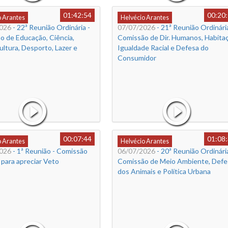
01:42:54
00:20
o Arantes
Helvécio Arantes
026
- 22ª Reunião Ordinária -
07/07/2026
- 21ª Reunião Ordinária
o de Educação, Ciência,
Comissão de Dir. Humanos, Habitaç
ultura, Desporto, Lazer e
Igualdade Racial e Defesa do
Consumidor
00:07:44
01:08
o Arantes
Helvécio Arantes
026
- 1ª Reunião - Comissão
06/07/2026
- 20ª Reunião Ordinária
 para apreciar Veto
Comissão de Meio Ambiente, Defe
dos Animais e Política Urbana