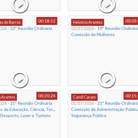
00:18:12
00:03
s de Barros
Helvécio Arantes
026
- 53ª Reunião Ordinária
02/07/2026
- 19ª Reunião Ordinária
Comissão de Mulheres
00:20:24
00:15
o Arantes
Camil Caram
026
- 21ª Reunião Ordinária -
01/07/2026
- 21ª Reunião Ordinária
 de Educação, Ciência, Tec.,
Comissão de Administração Públic
 Desporto, Lazer e Turismo
Segurança Pública