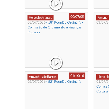
00:07:05
Helvécio Arantes
Amyntha
03/07/2026
- 18ª Reunião Ordinária -
03/07/2
Comissão de Orçamento e Finanças
Públicas
01:10:16
Amynthas de Barros
Helvéci
02/07/2026
- 52ª Reunião Ordinária
01/07/2
Comissão
Cultura,