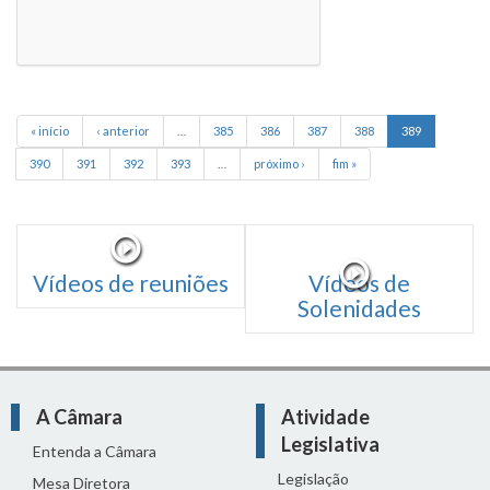
« início
‹ anterior
…
385
386
387
388
389
390
391
392
393
…
próximo ›
fim »
Vídeos de reuniões
Vídeos de
Solenidades
A Câmara
Atividade
Legislativa
Entenda a Câmara
Legislação
Mesa Diretora