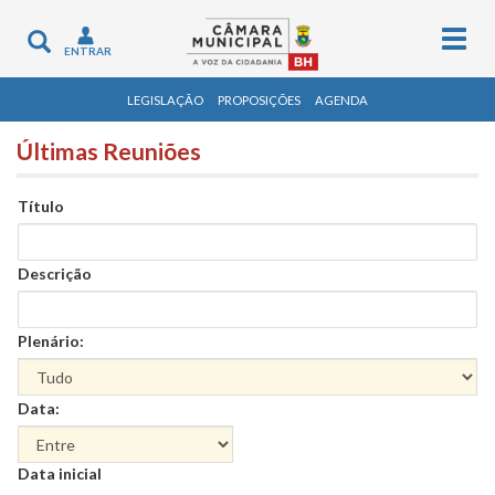
Togg
Toggle
ENTRAR
navig
navigation
LEGISLAÇÃO
PROPOSIÇÕES
AGENDA
Últimas Reuniões
Título
Descrição
Plenário:
Data:
Data
Data inicial