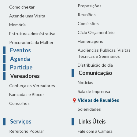
Proposições
Como chegar
Reuniões
Agende uma Visita
Comissões
Memória
Ciclo Orçamentário
Estrutura administrativa
Homenagens
Procuradoria da Mulher
Eventos
Audiências Públicas, Visitas
Técnicas e Seminários
Agenda
Distribuição do dia
Participe
Comunicação
Vereadores
Notícias
Conheça os Vereadores
Sala de Imprensa
Bancadas e Blocos
Vídeos de Reuniões
Conselhos
Solenidades
Serviços
Links Úteis
Refeitório Popular
Fale com a Câmara