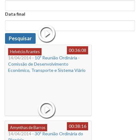
Data
Data final
Data
Pesquisar
00:36:08
Helvécio Arantes
14/04/2014
- 10ª Reunião Ordinária -
Comissão de Desenvolvimento
Econômico, Transporte e Sistema Viário
00:38:16
Amynthas de Barros
14/04/2014
- 30ª Reunião Ordinária do
Plenário