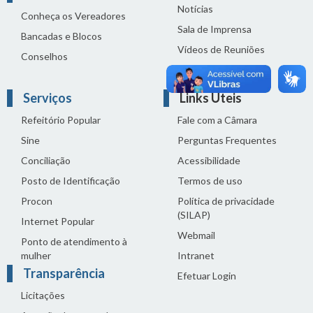
Notícias
Conheça os Vereadores
Sala de Imprensa
Bancadas e Blocos
Vídeos de Reuniões
Conselhos
Solenidades
Serviços
Links Úteis
Refeitório Popular
Fale com a Câmara
Sine
Perguntas Frequentes
Conciliação
Acessibilidade
Posto de Identificação
Termos de uso
Procon
Política de privacidade
(SILAP)
Internet Popular
Webmail
Ponto de atendimento à
mulher
Intranet
Transparência
Efetuar Login
Licitações