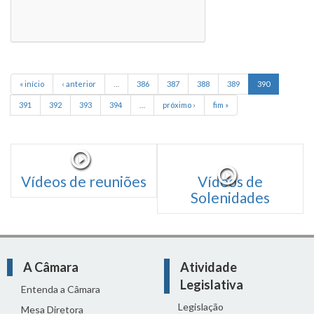
« início
‹ anterior
…
386
387
388
389
390
391
392
393
394
…
próximo ›
fim »
Vídeos de reuniões
Vídeos de
Solenidades
A Câmara
Atividade
Legislativa
Entenda a Câmara
Legislação
Mesa Diretora