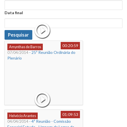
Data
Data final
Data
Pesquisar
00:20:59
Amynthas de Barros
07/04/2014
- 25ª Reunião Ordinária do
Plenário
01:09:53
Helvécio Arantes
04/04/2014
- 4ª Reunião - Comissão
Especial Estudo - Limpeza da Lagoa da