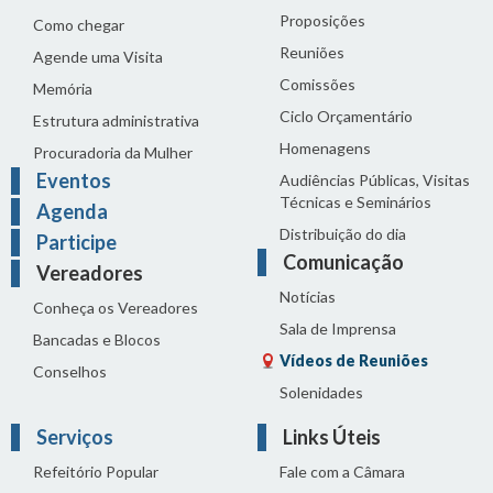
Proposições
Como chegar
Reuniões
Agende uma Visita
Comissões
Memória
Ciclo Orçamentário
Estrutura administrativa
Homenagens
Procuradoria da Mulher
Eventos
Audiências Públicas, Visitas
Técnicas e Seminários
Agenda
Distribuição do dia
Participe
Comunicação
Vereadores
Notícias
Conheça os Vereadores
Sala de Imprensa
Bancadas e Blocos
Vídeos de Reuniões
Conselhos
Solenidades
Serviços
Links Úteis
Refeitório Popular
Fale com a Câmara