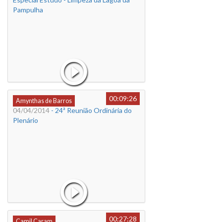
Pampulha
00:09:26
Amynthas de Barros
04/04/2014
- 24ª Reunião Ordinária do
Plenário
00:27:28
Camil Caram