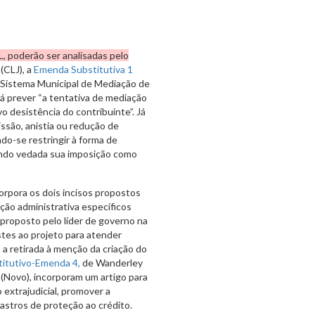
, poderão ser analisadas pelo
(CLJ), a
Emenda Substitutiva 1
o Sistema Municipal de Mediação de
á prever “a tentativa de mediação
vo desistência do contribuinte”. Já
ssão, anistia ou redução de
ndo-se restringir à forma de
endo vedada sua imposição como
orpora os dois incisos propostos
ção administrativa específicos
 proposto pelo líder de governo na
stes ao projeto para atender
a retirada à menção da criação do
titutivo-Emenda 4,
de Wanderley
a (Novo), incorporam um artigo para
 extrajudicial, promover a
adastros de proteção ao crédito.