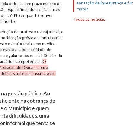
sensação de insegurança e fur
ampla defesa, com prazo mínimo de
motos
isão espontânea do crédito antes
de do crédito enquanto houver
Todas as notícias
ndamento.
adoção de protesto extrajudicial, o
otificação prévia ao contribuinte,
testo extrajudicial como medida
previstas; e possibilidade de
s regularizados em até 30 dias da
cartórios competentes.
O
 Mediação de Dívidas, com a
 débitos antes da inscrição em
 na gestão pública. Ao
ficiente na cobrança de
re o Município e quem
nta dificuldades, uma
or informal que tenta se