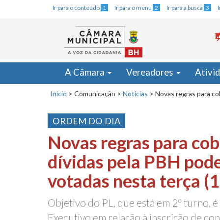
Ir para o conteúdo
1
Ir para o menu
2
Ir para a busca
3
A Câmara
Vereadores
Ativi
Início
>
Comunicação
>
Notícias
>
Novas regras para co
ORDEM DO DIA
Novas regras para cob
dívidas pela PBH pod
votadas nesta terça (1
Objetivo do PL, que está em 2º turno, é
Executivo em relação à inscrição de con