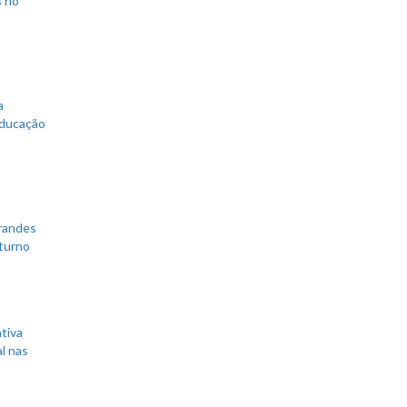
a
educação
grandes
 turno
tiva
l nas