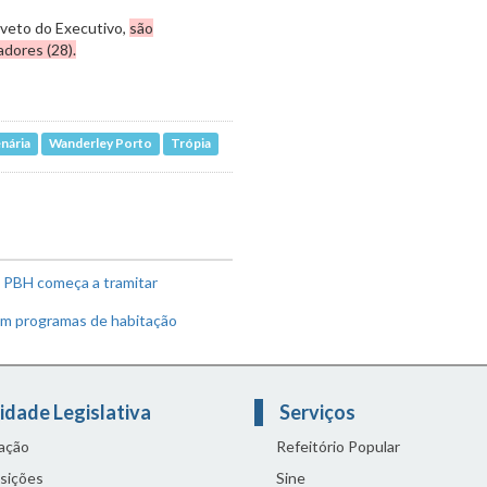
 veto do Executivo,
são
adores (28).
nária
Wanderley Porto
Trópia
a PBH começa a tramitar
 em programas de habitação
idade Legislativa
Serviços
lação
Refeitório Popular
sições
Sine