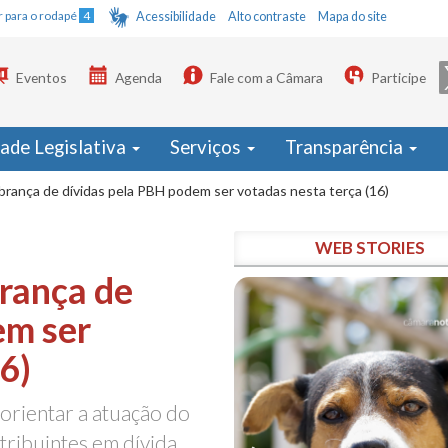
Ir para o rodapé
4
Acessibilidade
Alto contraste
Mapa do site
Eventos
Agenda
Fale com a Câmara
Participe
dade Legislativa
Serviços
Transparência
brança de dívidas pela PBH podem ser votadas nesta terça (16)
WEB STORIES
rança de
em ser
6)
 orientar a atuação do
tribuintes em dívida