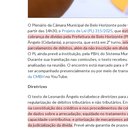
O Plenário da Câmara Municipal de Belo Horizonte pode vo
partir das 14h30, o
Projeto de Lei (PL) 315/2025
, que
est
cobrança de dívidas pela Prefeitura de Belo Horizonte (
Ângelo (Cidadania), a proposta, que está em 2º turno,
ori
parcelamento de débitos, além da não inscrição em dívida
O PL ainda prevê a instituição, pela PBH, do Sistema Mun
Durante sua tramitação nas comissões, o texto recebeu
analisadas na reunião. O encontro está marcado para o 
ser acompanhado presencialmente ou por meio de trans
da CMBH
no YouTube.
Diretrizes
O texto de Leonardo Ângelo estabelece diretrizes para 
regularização de débitos tributários e não tributários. E
na constituição dos créditos e nos procedimentos de co
de dados sobre a arrecadação; equidade no tratamento 
capacidade contributiva; e priorização de mecanismos a
da judicialização da dívida.
Prevê ainda garantia de prazos