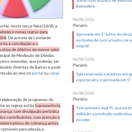
Belvedere
06/08/2026
Plenário
tar, nesta terça-feira (16/6), a
abelece novas regras para
Aprovada em 1º turno docênci
PBH)
. De autoria de Leonardo
exclusiva de concursados na 
enta a conciliação e o
infantil
 ativa de débitos de menor valor.
icipal de Mediação de Dívidas.
06/08/2026
 cinco emendas, que poderão ser
Plenário
Plenário Amintas de Barros e pode
missão ao vivo no
portal
ou
canal
Sala reservada a autistas em 
espetáculos é aprovada em 1º
06/08/2026
Plenário
a elaboração de programas de
ntre as regras estão
transparência
Tem primeiro aval PL que incen
brança, com divulgação periódica
exibição e produção audiovisua
dos contribuintes, com atenção à
escolas
dministrativos de cobrança antes
 razoáveis para adesão a