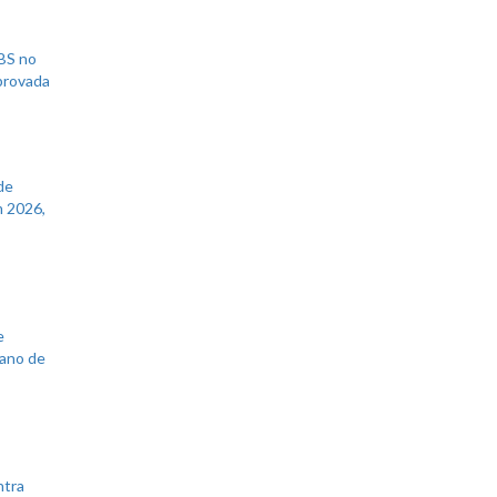
UBS no
aprovada
de
 2026,
e
lano de
ntra