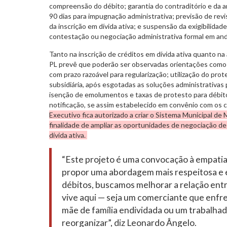
compreensão do débito; garantia do contraditório e da 
90 dias para impugnação administrativa; previsão de rev
da inscrição em dívida ativa; e suspensão da exigibilida
contestação ou negociação administrativa formal em a
Tanto na inscrição de créditos em dívida ativa quanto na 
PL prevê que poderão ser observadas orientações como n
com prazo razoável para regularização; utilização do pro
subsidiária, após esgotadas as soluções administrativas 
isenção de emolumentos e taxas de protesto para débito
notificação, se assim estabelecido em convênio com os 
Executivo fica autorizado a criar o Sistema Municipal de
finalidade de ampliar as oportunidades de negociação de
dívida ativa.
“Este projeto é uma convocação à empatia
propor uma abordagem mais respeitosa e e
débitos, buscamos melhorar a relação ent
vive aqui — seja um comerciante que enfre
mãe de família endividada ou um trabalhad
reorganizar”, diz Leonardo Ângelo.