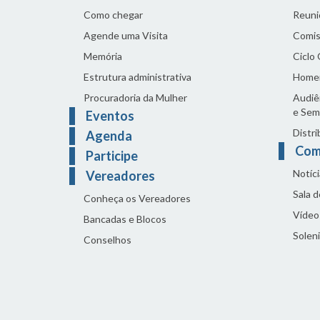
Como chegar
Reuni
Agende uma Visita
Comis
Memória
Ciclo
Estrutura administrativa
Home
Procuradoria da Mulher
Audiên
e Sem
Eventos
Distri
Agenda
Com
Participe
Notíci
Vereadores
Sala 
Conheça os Vereadores
Vídeo
Bancadas e Blocos
Solen
Conselhos