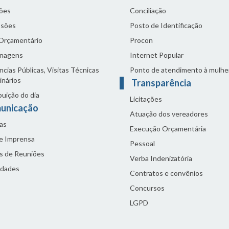
ões
Conciliação
sões
Posto de Identificação
 Orçamentário
Procon
nagens
Internet Popular
cias Públicas, Visitas Técnicas
Ponto de atendimento à mulhe
inários
Transparência
buição do dia
Licitações
unicação
Atuação dos vereadores
as
Execução Orçamentária
de Imprensa
Pessoal
s de Reuniões
Verba Indenizatória
idades
Contratos e convênios
Concursos
LGPD