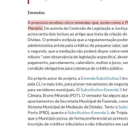
Emendas
A proposta recebeu cinco emendas que, assim como o PL
Plenário.
De autoria da Comissão de Legislação e Justiça 
acrescenta dois incisos ao artigo que trata da criação d
Dívidas. O primeiro estipula que a regulamentação poder
administrativa prévia para créditos de pequeno valor, sal
o segundo, que a mediação não poderá dispor sobre remi
tributo “sem observância de legislação específica”, deve
pagamento, parcelamento, calendário, multas e juros, s
condição obrigatória para cobrança de crédito público.
Do próprio autor do projeto, a
Emenda Substitutiva 2
inc
pela CLJ e mais três, para prever mecanismos de negocia
para servidores municipais. O
Substitutivo-Emenda 3
foi
Câmara, Bruno Miranda (PDT). O vereador faz alguns aju
apontamentos da Secretaria Municipal de Fazenda, como 
Sistema Municipal de Mediação de Dívidas. Tanto o
Subs
Porto (PRD), quanto o
Substitutivo-Emenda 5
, de Trópi
que o Município possa, de forma preferencial ao protesto
inscrição de créditos tributários e não tributários em c