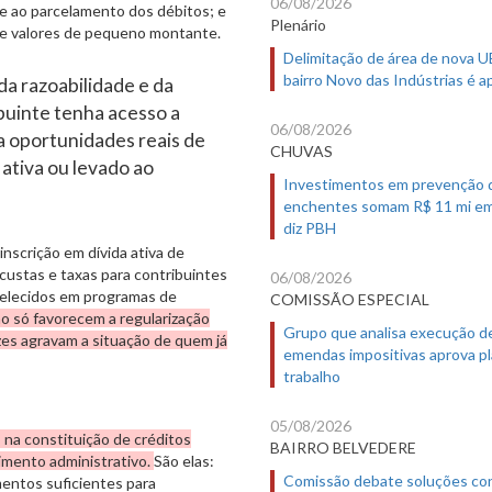
06/08/2026
o e ao parcelamento dos débitos; e
Plenário
a de valores de pequeno montante.
Delimitação de área de nova 
bairro Novo das Indústrias é 
 da razoabilidade e da
buinte tenha acesso a
06/08/2026
a oportunidades reais de
CHUVAS
 ativa ou levado ao
Investimentos em prevenção 
enchentes somam R$ 11 mi em
diz PBH
inscrição em dívida ativa de
ustas e taxas para contribuintes
06/08/2026
belecidos em programas de
COMISSÃO ESPECIAL
ão só favorecem a regularização
Grupo que analisa execução d
es agravam a situação de quem já
emendas impositivas aprova p
trabalho
05/08/2026
na constituição de créditos
BAIRRO BELVEDERE
imento administrativo.
São elas:
Comissão debate soluções co
mentos suficientes para