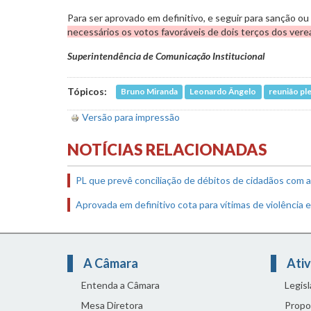
Para ser aprovado em definitivo, e seguir para sanção ou
necessários os votos favoráveis de dois terços dos vere
Superintendência de Comunicação Institucional
Tópicos:
Bruno Miranda
Leonardo Ângelo
reunião ple
Versão para impressão
NOTÍCIAS RELACIONADAS
PL que prevê conciliação de débitos de cidadãos com 
Aprovada em definitivo cota para vítimas de violência
A Câmara
Ativ
Entenda a Câmara
Legis
Mesa Diretora
Propo