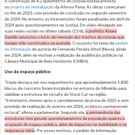
A construção de 4,2 quilômetros de ciclovia estava prevista
no
projeto de revitalização
da Afonso Pena. As obras começaram
no fim de 2023, com previsão de conclusão no segundo semestre
de 2024. No entanto, as intervenções foram paralisadas em abril de
2024 após questionamentos na Justiça. Em vídeo divulgado em
suas redes sociais no último sábado (13/6),
o prefeito Álvaro
Damião anunciou o início da remoção dos trechos da ciclovia que
haviam sido construídos na avenida
. O assunto foi tema de
pedido
de informação
de autoria de Fernanda Pereira Altoé (Novo), ainda
em 2024; além de motivar a realização de audiências públicas na
Câmara Municipal de Belo Horizonte (CMBH).
Uso do espaço público
Trópia destaca em seu requerimento que aproximadamente 1.800
blocos de concreto foram instalados no entorno do Mineirão para
viabilizar a estrutura do circuito de Stock Car na região.
“Entretanto, mesmo após o cancelamento da prova de 2025 e sem
previsão de realização do evento em 2026, os blocos permanecem
no local”, afirma a parlamentar. Segundo ela,
a permanência das
estruturas tem gerado questionamentos da população quanto à
ocupação do espaço público, além de impactos na mobilidade e na
segurança viária
. Por esses motivos, o pedido de informação