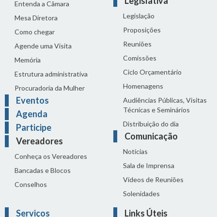
Legislativa
Entenda a Câmara
Legislação
Mesa Diretora
Proposições
Como chegar
Reuniões
Agende uma Visita
Comissões
Memória
Ciclo Orçamentário
Estrutura administrativa
Homenagens
Procuradoria da Mulher
Eventos
Audiências Públicas, Visitas
Técnicas e Seminários
Agenda
Distribuição do dia
Participe
Comunicação
Vereadores
Notícias
Conheça os Vereadores
Sala de Imprensa
Bancadas e Blocos
Vídeos de Reuniões
Conselhos
Solenidades
Serviços
Links Úteis