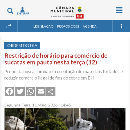
Togg
Toggle
ENTRAR
navig
navigation
LEGISLAÇÃO
PROPOSIÇÕES
AGENDA
ORDEM DO DIA
Restrição de horário para comércio de
sucatas em pauta nesta terça (12)
Proposta busca combater receptação de materiais furtados e
reduzir comércio ilegal de fios de cobre em BH
Share
Facebook
Twitter
WhatsApp
Email
Segunda-Feira, 11 Maio, 2026 - 14:45