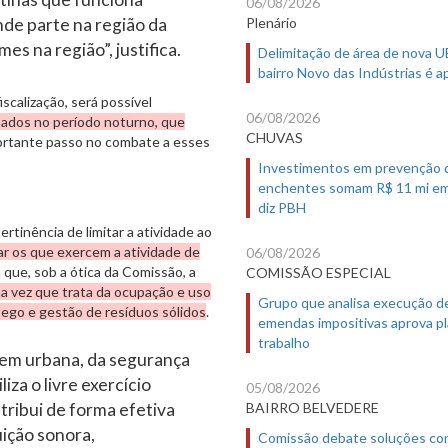
06/08/2026
Plenário
de parte na região da
es na região”, justifica.
Delimitação de área de nova 
bairro Novo das Indústrias é 
scalização, será possível
06/08/2026
bados no período noturno, que
CHUVAS
ortante passo no combate a esses
Investimentos em prevenção 
enchentes somam R$ 11 mi em
diz PBH
ertinência de limitar a atividade ao
ar os que exercem a atividade de
06/08/2026
 que, sob a ótica da Comissão, a
COMISSÃO ESPECIAL
ma vez que trata da ocupação e uso
Grupo que analisa execução d
sego e gestão de resíduos sólidos
.
emendas impositivas aprova p
trabalho
dem urbana, da segurança
iza o livre exercício
05/08/2026
BAIRRO BELVEDERE
tribui de forma efetiva
uição sonora,
Comissão debate soluções co