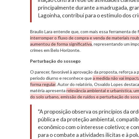
principalmente durante a madrugada, gran
Lagoinha, contribui para o estímulo dos crim
Braulio Lara entende que, com mais essa ferramenta de fi
interromper o fluxo de compra e venda de materiais rou
aumentou de forma significativa
, representando um imp
crimes em Belo Horizonte.
Perturbação do sossego
O parecer, favorável à aprovação da proposta, reforça a p
período diurno e reconhece que
a medida não vai impact
forma regular
. Autor do relatório, Osvaldo Lopes destaca
matéria apresenta
relevância ambiental e urbanística, u
do solo urbano, emissão de ruídos e perturbação do sos
“A proposição observa os princípios da or
pública e da proteção ambiental, compatibil
econômico com o interesse coletivo; e con
para o combate a atividades ilícitas e à pol