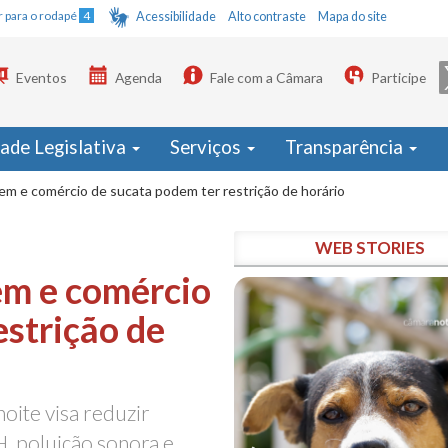
Ir para o rodapé
4
Acessibilidade
Alto contraste
Mapa do site
Eventos
Agenda
Fale com a Câmara
Participe
dade Legislativa
Serviços
Transparência
gem e comércio de sucata podem ter restrição de horário
WEB STORIES
em e comércio
estrição de
oite visa reduzir
, poluição sonora e