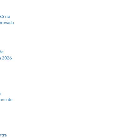
UBS no
aprovada
de
 2026,
e
lano de
ntra