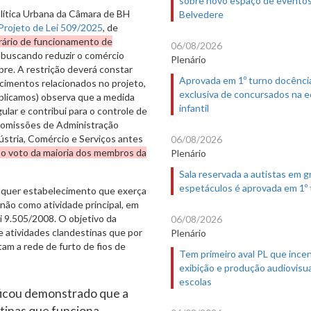
sobre novo espaço de evento
lítica Urbana da Câmara de BH
Belvedere
Projeto de Lei 509/2025
, de
orário de funcionamento de
06/08/2026
, buscando reduzir o comércio
Plenário
obre. A restrição deverá constar
Aprovada em 1º turno docênci
cimentos relacionados no projeto,
exclusiva de concursados na 
ublicamos) observa que a medida
infantil
ular e contribui para o controle de
 Comissões de Administração
ústria, Comércio e Serviços antes
06/08/2026
 o voto da maioria dos membros da
Plenário
Sala reservada a autistas em 
espetáculos é aprovada em 1º
alquer estabelecimento que exerça
não como atividade principal, em
ei 9.505/2008. O objetivo da
06/08/2026
e atividades clandestinas que por
Plenário
am a rede de furto de fios de
Tem primeiro aval PL que incen
exibição e produção audiovisua
escolas
 ficou demonstrado que a
stinas que funciona