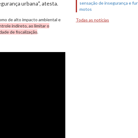
sensação de insegurança e fur
gurança urbana”, atesta.
motos
como de alto impacto ambiental e
Todas as notícias
role indireto, ao limitar o
ade de fiscalização
.