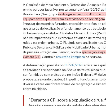
A Comissão de Meio Ambiente, Defesa dos Animais e Po
emitiu parecer favorável nesta segunda-feira (20/10) ao
Braulio Lara (Novo), que
restringe ao período diurno o h
equipamentos que exerçam as atividades de reciclagem
irregular de materiais furtados, especialmente fios de c
nos alvarás de localização e funcionamento dos estabele
inclusive nos já emitidos. O relator Osvaldo Lopes (Rep
não vai impactar os que exercem a atividade de forma reg
ruídos e a ordem urbana. O PL ainda será analisado nas
Pública e Segurança Pública e de Mobilidade Urbana, Ind
da primeira votação em Plenário, onde a
aprovação exige
Câmara (21)
. Confira o
resultado completo
da reunião.
A determinação prevista no
PL 509/2025
aplica-se a qu
as atividades relacionadas no Anexo do texto, ainda que 
conformidade com o disposto no inciso II do art. 9° da L
proposta, segundo o autor, é impedir o funcionamento d
diversas vezes encobrem crimes de receptação e aliment
cobre na cidade.
“Durante a CPI sobre a população de rua,
inação contra a rede de atividades clande