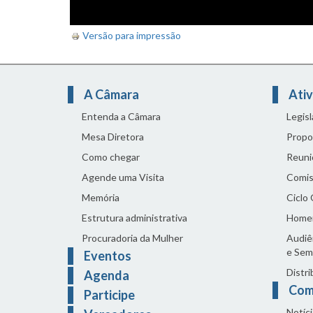
Versão para impressão
A Câmara
Ativ
Entenda a Câmara
Legis
Mesa Diretora
Propo
Como chegar
Reuni
Agende uma Visita
Comis
Memória
Ciclo
Estrutura administrativa
Home
Procuradoria da Mulher
Audiên
e Sem
Eventos
Distri
Agenda
Com
Participe
Notíci