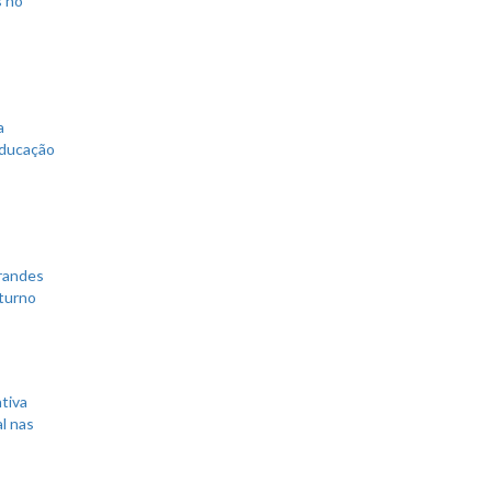
s no
a
educação
grandes
 turno
tiva
l nas