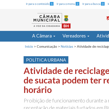
Ir para o conteúdo
1
Ir para o menu
2
Ir para a busca
3
A Câmara
Vereadores
Ativi
Início
>
Comunicação
>
Notícias
>
Atividade de recicla
POLÍTICA URBANA
Atividade de reciclag
de sucata podem ter r
horário
Proibição de funcionamento durante a n
receptação de materiais furtados em BH