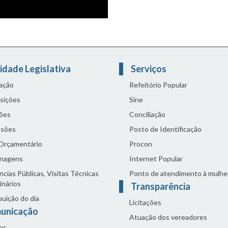
idade Legislativa
Serviços
lação
Refeitório Popular
sições
Sine
ões
Conciliação
sões
Posto de Identificação
 Orçamentário
Procon
nagens
Internet Popular
cias Públicas, Visitas Técnicas
Ponto de atendimento à mulhe
inários
Transparência
buição do dia
Licitações
unicação
Atuação dos vereadores
as