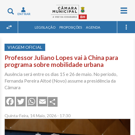
Togg
Toggle
ENTRAR
navig
navigation
LEGISLAÇÃO
PROPOSIÇÕES
AGENDA
VIAGEM OFICIAL
Professor Juliano Lopes vai à China para
programa sobre mobilidade urbana
Ausência será entre os dias 15 e 26 de maio. No período,
Fernanda Pereira Altoé (Novo) assume a presidência da
Câmara
Share
Facebook
Twitter
WhatsApp
Email
Quinta-Feira, 14 Maio, 2026 - 17:30