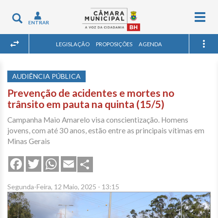
Togg
Toggle
ENTRAR
navig
navigation
LEGISLAÇÃO
PROPOSIÇÕES
AGENDA
AUDIÊNCIA PÚBLICA
Prevenção de acidentes e mortes no
trânsito em pauta na quinta (15/5)
Campanha Maio Amarelo visa conscientização. Homens
jovens, com até 30 anos, estão entre as principais vítimas em
Minas Gerais
Share
Facebook
Twitter
WhatsApp
Email
Segunda-Feira, 12 Maio, 2025 - 13:15