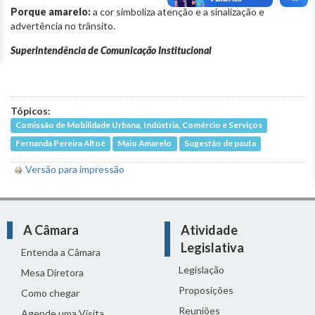
Porque amarelo:
a cor simboliza atenção e a sinalização e
advertência no trânsito.
Superintendência de Comunicação Institucional
Tópicos:
Comissão de Mobilidade Urbana, Indústria, Comércio e Serviços
Fernanda Pereira Altoé
Maio Amarelo
Sugestão de pauta
Versão para impressão
A Câmara
Atividade
Legislativa
Entenda a Câmara
Legislação
Mesa Diretora
Proposições
Como chegar
Reuniões
Agende uma Visita