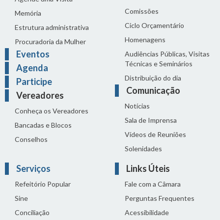
Comissões
Memória
Ciclo Orçamentário
Estrutura administrativa
Homenagens
Procuradoria da Mulher
Eventos
Audiências Públicas, Visitas
Técnicas e Seminários
Agenda
Distribuição do dia
Participe
Comunicação
Vereadores
Notícias
Conheça os Vereadores
Sala de Imprensa
Bancadas e Blocos
Vídeos de Reuniões
Conselhos
Solenidades
Serviços
Links Úteis
Refeitório Popular
Fale com a Câmara
Sine
Perguntas Frequentes
Conciliação
Acessibilidade