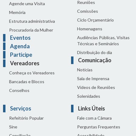
Reuniões
Agende uma Visita
Comissões
Memória
Ciclo Orçamentário
Estrutura administrativa
Homenagens
Procuradoria da Mulher
Eventos
Audiências Públicas, Visitas
Técnicas e Seminários
Agenda
Distribuição do dia
Participe
Comunicação
Vereadores
Notícias
Conheça os Vereadores
Sala de Imprensa
Bancadas e Blocos
Vídeos de Reuniões
Conselhos
Solenidades
Serviços
Links Úteis
Refeitório Popular
Fale com a Câmara
Sine
Perguntas Frequentes
Conciliação
Acessibilidade