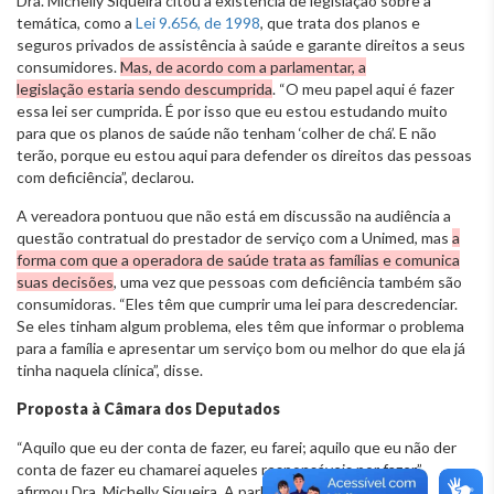
Dra. Michelly Siqueira citou a existência de legislação sobre a
temática, como a
Lei 9.656, de 1998
, que trata dos planos e
seguros privados de assistência à saúde e garante direitos a seus
consumidores.
Mas, de acordo com a parlamentar, a
legislação estaria sendo descumprida
. “O meu papel aqui é fazer
essa lei ser cumprida. É por isso que eu estou estudando muito
para que os planos de saúde não tenham ‘colher de chá’. E não
terão, porque eu estou aqui para defender os direitos das pessoas
com deficiência”, declarou.
A vereadora pontuou que não está em discussão na audiência a
questão contratual do prestador de serviço com a Unimed, mas
a
forma com que a operadora de saúde trata as famílias e comunica
suas decisões
, uma vez que pessoas com deficiência também são
consumidoras. “Eles têm que cumprir uma lei para descredenciar.
Se eles tinham algum problema, eles têm que informar o problema
para a família e apresentar um serviço bom ou melhor do que ela já
tinha naquela clínica”, disse.
Proposta à Câmara dos Deputados
“Aquilo que eu der conta de fazer, eu farei; aquilo que eu não der
conta de fazer eu chamarei aqueles responsáveis por fazer”,
afirmou Dra. Michelly Siqueira. A parlamentar disse que irá