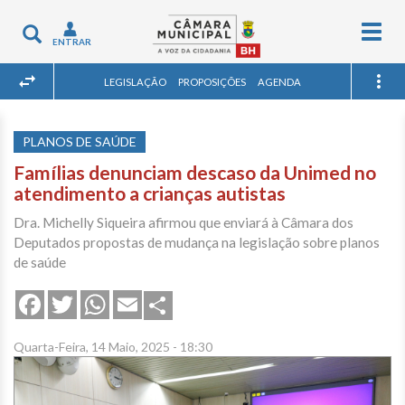
Togg
Toggle
ENTRAR
navig
navigation
LEGISLAÇÃO
PROPOSIÇÕES
AGENDA
PLANOS DE SAÚDE
Famílias denunciam descaso da Unimed no
atendimento a crianças autistas
Dra. Michelly Siqueira afirmou que enviará à Câmara dos
Deputados propostas de mudança na legislação sobre planos
de saúde
Share
Facebook
Twitter
WhatsApp
Email
Quarta-Feira, 14 Maio, 2025 - 18:30