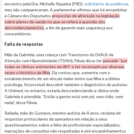
encontro pela Dra. Michelly Siqueira (PRD),
solicitante da audiência
,
mas não compareceram. A parlamentar afirmou que irá encaminhar
à Câmara dos Deputados
propostas de alteração na legislação
sobre planos de saúde no que se refere à questão dos
descredenciamentos
, a fim de garantir mais segurança aos
consumidores.
Falta de respostas
Mãe da Gabriela, uma criança com Transtorno do Déficit de
Atenção com Hiperatividade (TDAH), Flávia disse ter
passado “por
todas as clínicas existentes em BH” e ter recontado por diversas
vezes o histórico da filha
. Ela contou que, somente com o
estabelecimento de um vínculo maior entre sua filha e a última
psicóloga, foi possível descobrir também o diagnóstico de autismo.
A Unimed, no entanto, estaria descredenciando a clínica onde
Gabriela é atendida. “Então a gente está sem pé, sem chão, sem
nada”, disse Flávia.
Rafaela, mãe do Gustavo, menino autista de 8 anos, reclama de
respostas protocolares da operadora em relação a seus
questionamentos sobre a falta de profissionais especializados,
marcações de consultas não respeitadas e até encaminhamentos